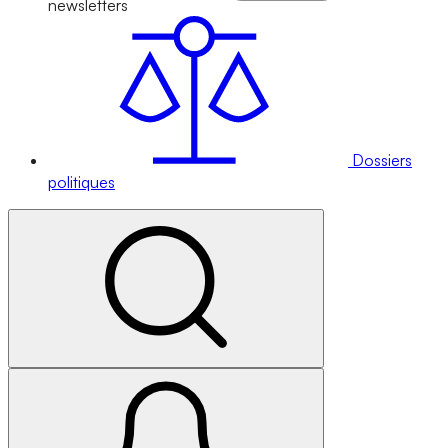
newsletters
Dossiers
politiques