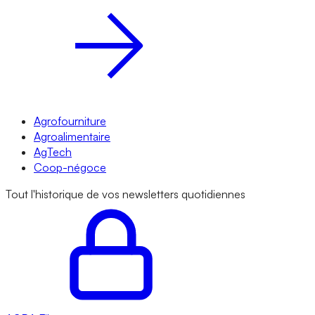
Agrofourniture
Agroalimentaire
AgTech
Coop-négoce
Tout l'historique de vos newsletters quotidiennes