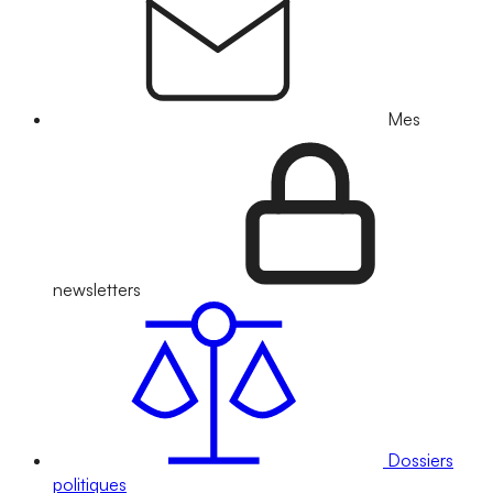
Mes
newsletters
Dossiers
politiques