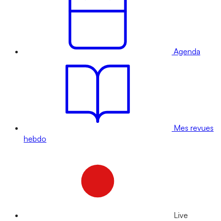
Agenda
Mes revues
hebdo
Live