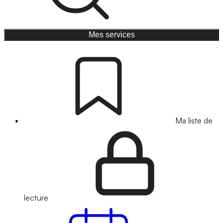
Mes services
Ma liste de
lecture