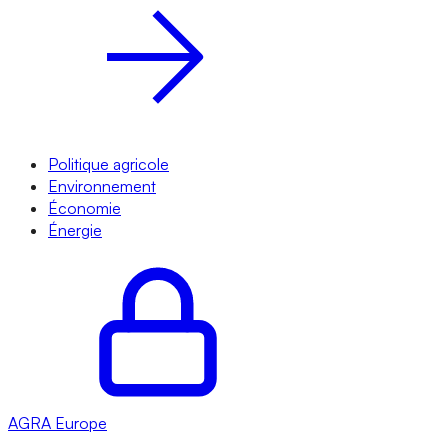
Politique agricole
Environnement
Économie
Énergie
AGRA
Europe