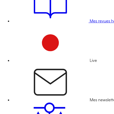
Mes revues 
Live
Mes newslett