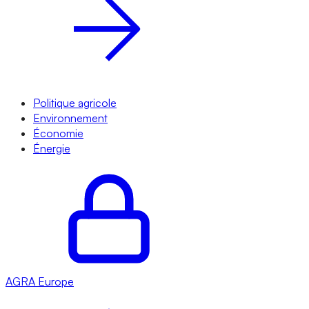
Politique agricole
Environnement
Économie
Énergie
AGRA
Europe