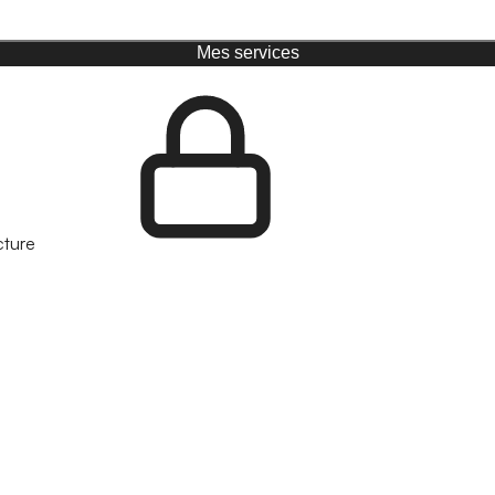
Mes services
cture