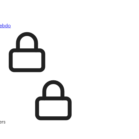
hebdo
ers