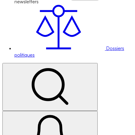
newsletters
Dossiers
politiques