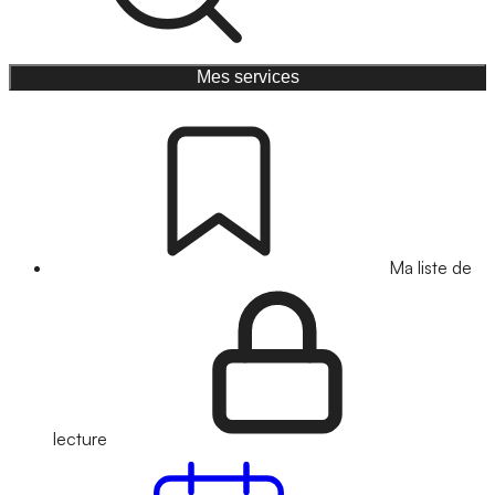
Mes services
Ma liste de
lecture