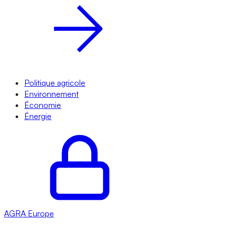
Politique agricole
Environnement
Économie
Énergie
AGRA
Europe