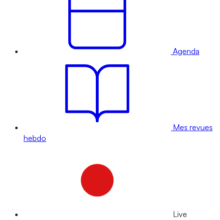
Agenda
Mes revues
hebdo
Live