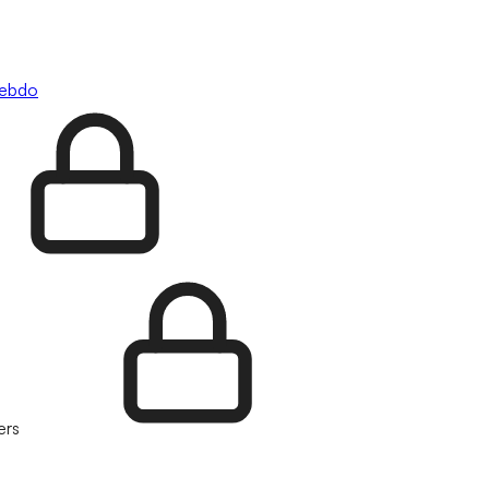
hebdo
ers