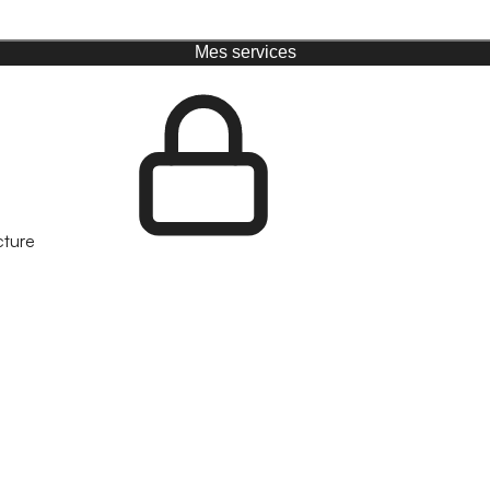
Mes services
cture