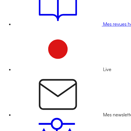
Mes revues 
Live
Mes newslett