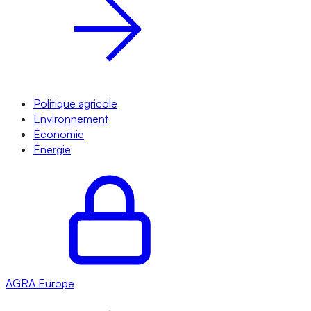
Politique agricole
Environnement
Économie
Énergie
AGRA
Europe