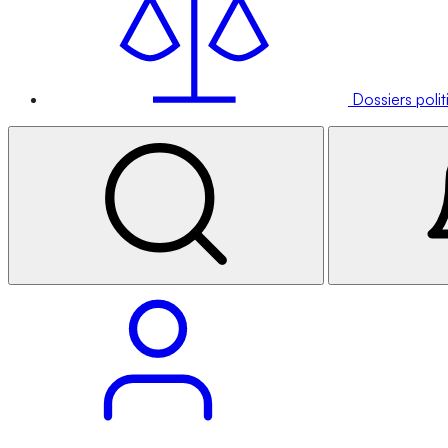
Dossiers poli