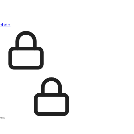
hebdo
ers