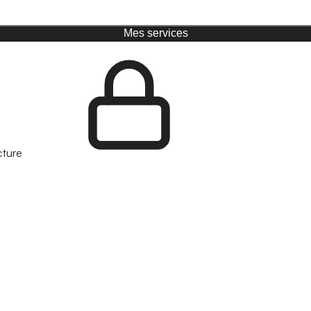
Mes services
cture