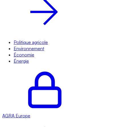
Politique agricole
Environnement
Économie
Énergie
AGRA
Europe