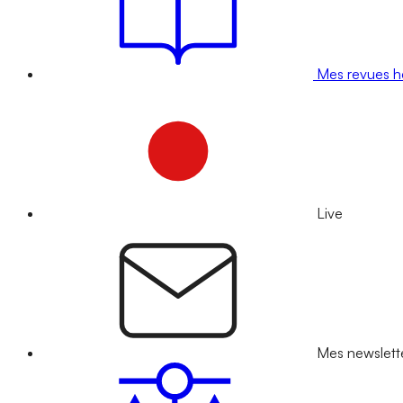
Mes revues 
Live
Mes newslett