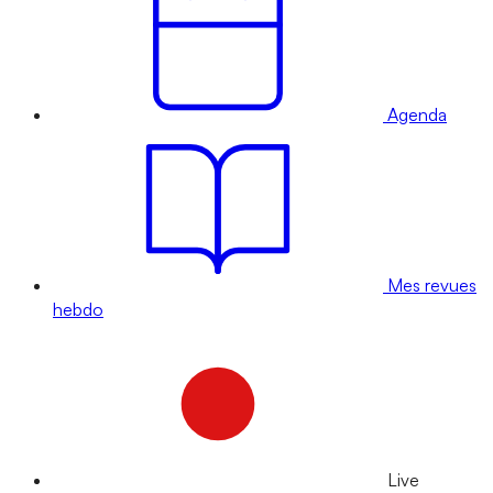
Agenda
Mes revues
hebdo
Live