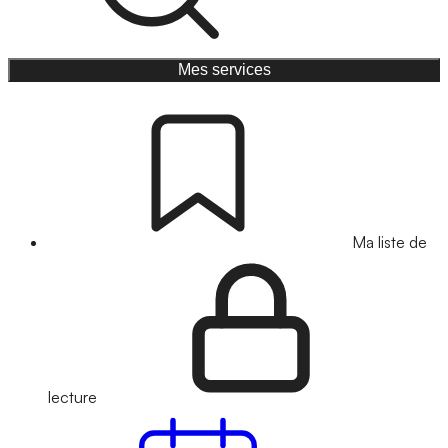
Mes services
Ma liste de
lecture