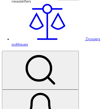
newsletters
Dossiers
politiques