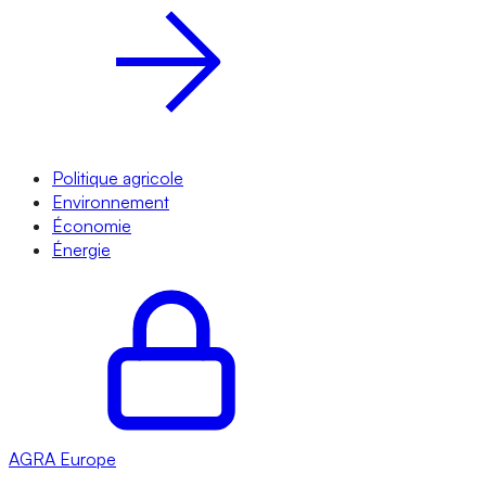
Politique agricole
Environnement
Économie
Énergie
AGRA
Europe