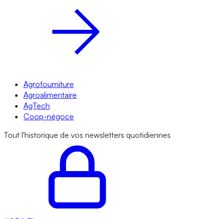
Agrofourniture
Agroalimentaire
AgTech
Coop-négoce
Tout l'historique de vos newsletters quotidiennes