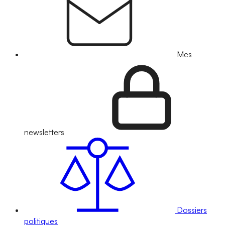
Mes
newsletters
Dossiers
politiques