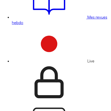
Mes revues
hebdo
Live