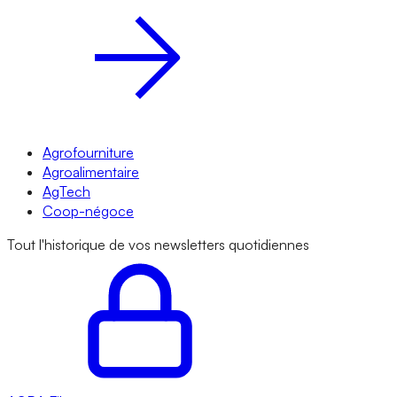
Agrofourniture
Agroalimentaire
AgTech
Coop-négoce
Tout l'historique de vos newsletters quotidiennes