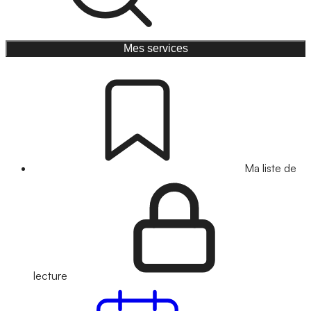
Mes services
Ma liste de
lecture