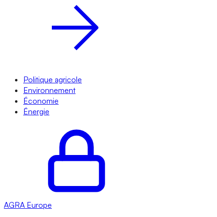
Politique agricole
Environnement
Économie
Énergie
AGRA
Europe