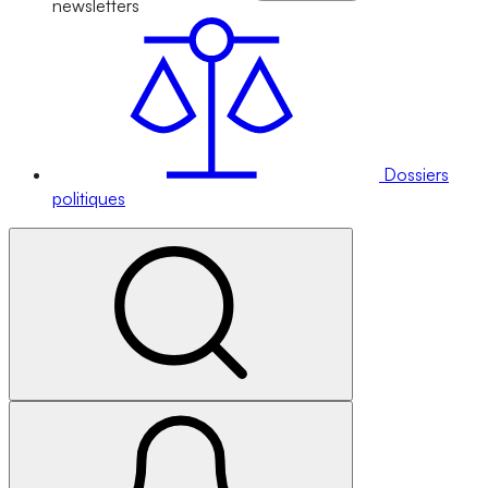
newsletters
Dossiers
politiques