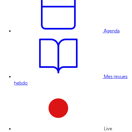
Agenda
Mes revues
hebdo
Live