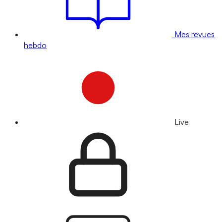
Mes revues
hebdo
Live