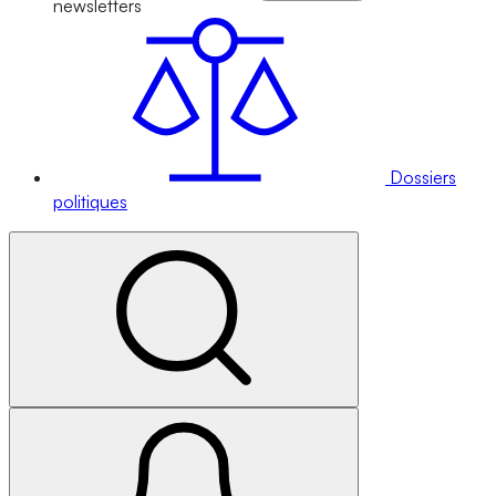
newsletters
Dossiers
politiques