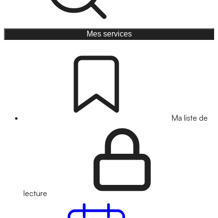
Mes services
Ma liste de
lecture