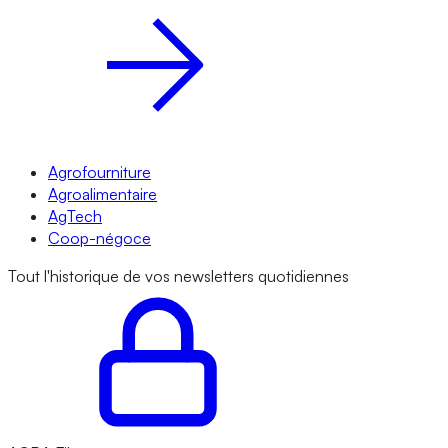
Agrofourniture
Agroalimentaire
AgTech
Coop-négoce
Tout l'historique de vos newsletters quotidiennes