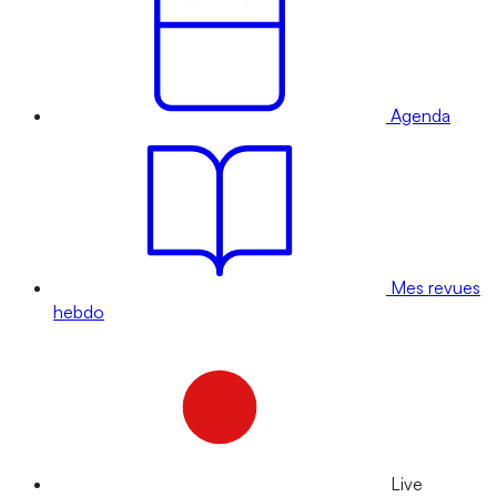
Agenda
Mes revues
hebdo
Live