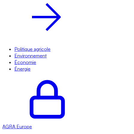
Politique agricole
Environnement
Économie
Énergie
AGRA
Europe