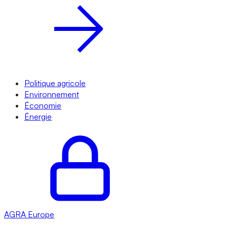
Politique agricole
Environnement
Économie
Énergie
AGRA
Europe