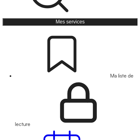
Mes services
Ma liste de
lecture