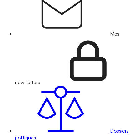
Mes
newsletters
Dossiers
politiques