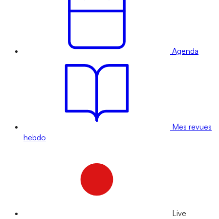
Agenda
Mes revues
hebdo
Live