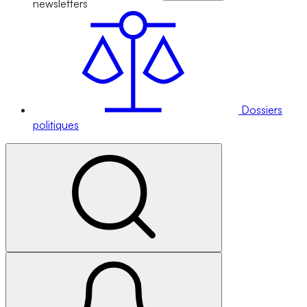
newsletters
Dossiers
politiques