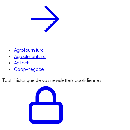
Agrofourniture
Agroalimentaire
AgTech
Coop-négoce
Tout l'historique de vos newsletters quotidiennes