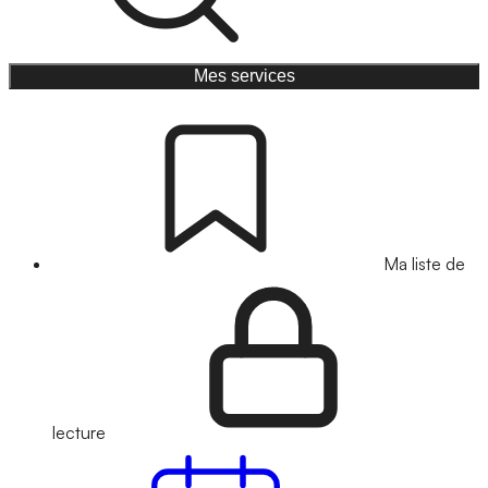
Mes services
Ma liste de
lecture