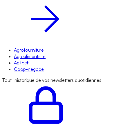
Agrofourniture
Agroalimentaire
AgTech
Coop-négoce
Tout l'historique de vos newsletters quotidiennes