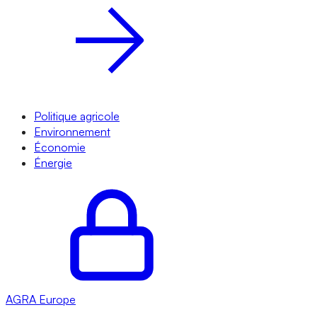
Politique agricole
Environnement
Économie
Énergie
AGRA
Europe