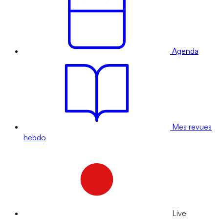
Agenda
Mes revues
hebdo
Live