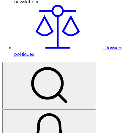
newsletters
Dossiers
politiques