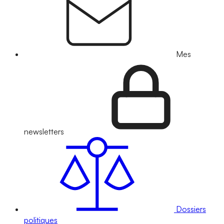
Mes
newsletters
Dossiers
politiques