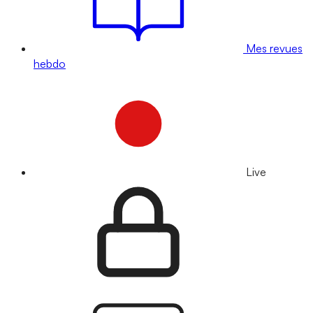
Mes revues
hebdo
Live