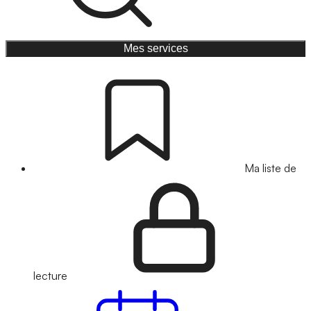
Mes services
Ma liste de
lecture