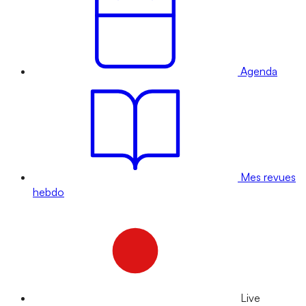
Agenda
Mes revues
hebdo
Live