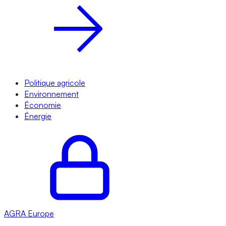
Politique agricole
Environnement
Économie
Énergie
AGRA
Europe