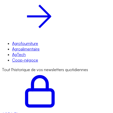
Agrofourniture
Agroalimentaire
AgTech
Coop-négoce
Tout l'historique de vos newsletters quotidiennes