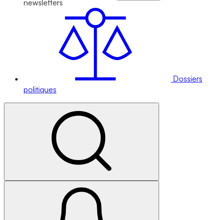
newsletters
Dossiers
politiques