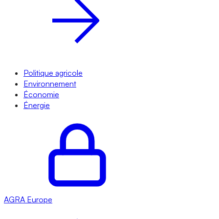
Politique agricole
Environnement
Économie
Énergie
AGRA
Europe