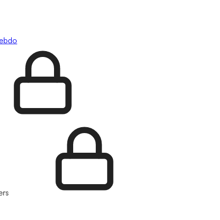
hebdo
ers