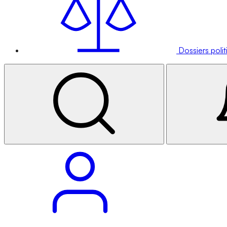
Dossiers poli