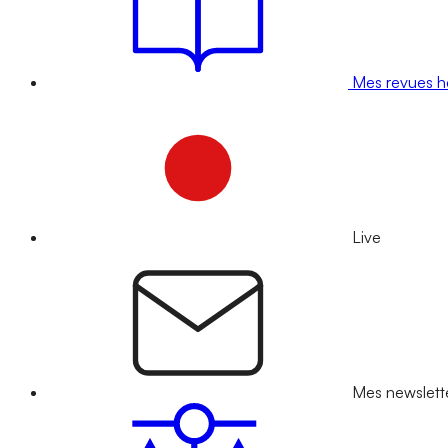
Mes revues 
Live
Mes newslett