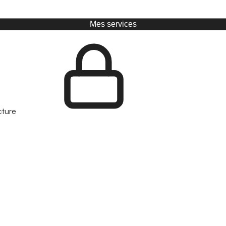
Mes services
cture