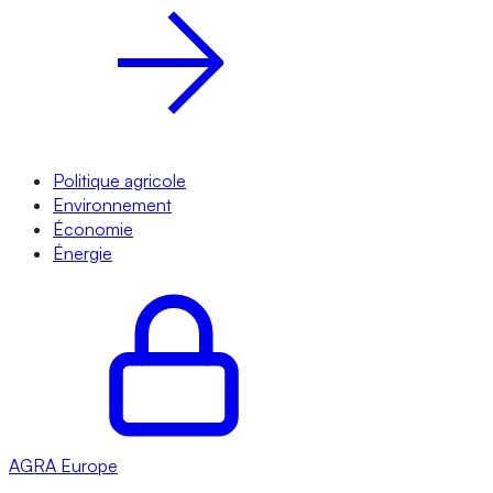
Politique agricole
Environnement
Économie
Énergie
AGRA
Europe