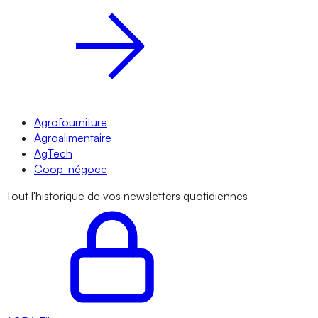
Agrofourniture
Agroalimentaire
AgTech
Coop-négoce
Tout l'historique de vos newsletters quotidiennes