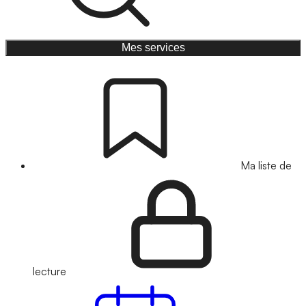
Mes services
Ma liste de
lecture