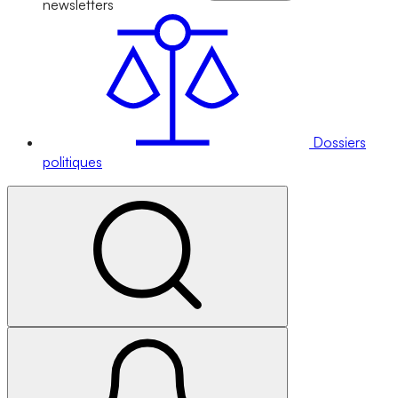
newsletters
Dossiers
politiques