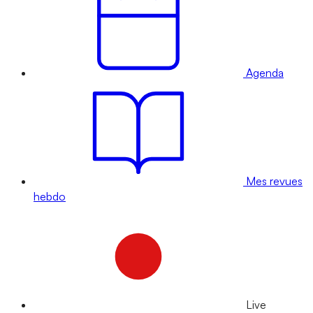
Agenda
Mes revues
hebdo
Live