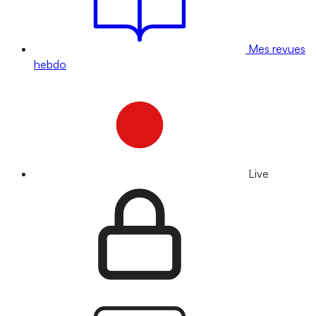
Mes revues
hebdo
Live