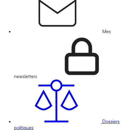
Mes
newsletters
Dossiers
politiques