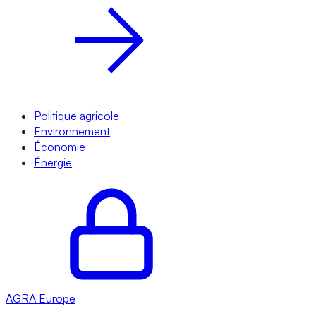
Politique agricole
Environnement
Économie
Énergie
AGRA
Europe