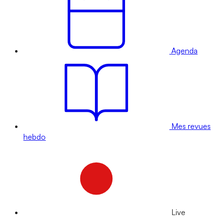
Agenda
Mes revues
hebdo
Live