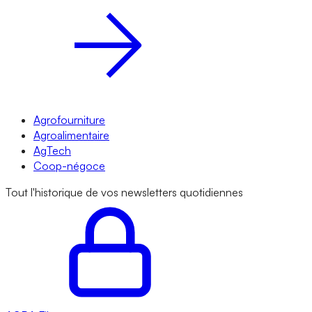
Agrofourniture
Agroalimentaire
AgTech
Coop-négoce
Tout l'historique de vos newsletters quotidiennes