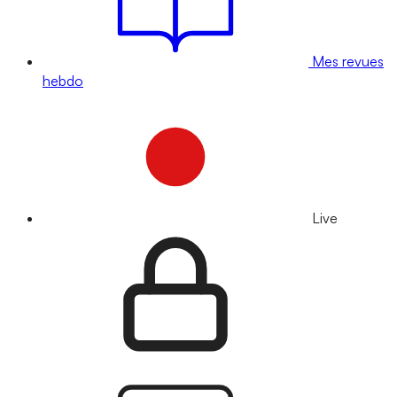
Mes revues
hebdo
Live