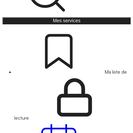
Mes services
Ma liste de
lecture