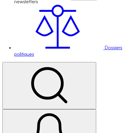
newsletters
Dossiers
politiques