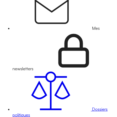
Mes
newsletters
Dossiers
politiques