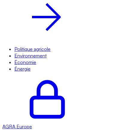
Politique agricole
Environnement
Économie
Énergie
AGRA
Europe