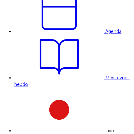
Agenda
Mes revues
hebdo
Live