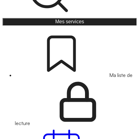
Mes services
Ma liste de
lecture