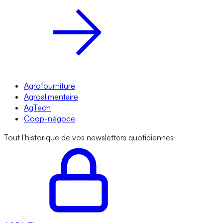
Agrofourniture
Agroalimentaire
AgTech
Coop-négoce
Tout l'historique de vos newsletters quotidiennes