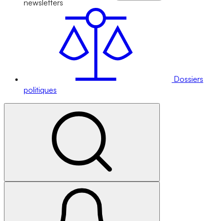
newsletters
Dossiers
politiques