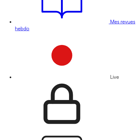
Mes revues
hebdo
Live