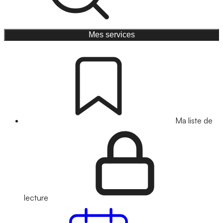
Mes services
Ma liste de
lecture