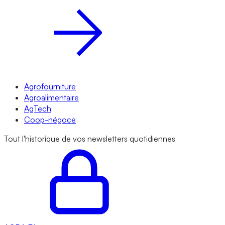
Agrofourniture
Agroalimentaire
AgTech
Coop-négoce
Tout l'historique de vos newsletters quotidiennes