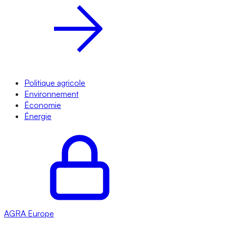
Politique agricole
Environnement
Économie
Énergie
AGRA
Europe