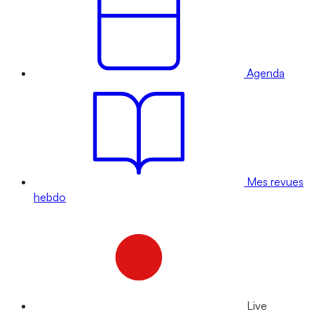
Agenda
Mes revues
hebdo
Live