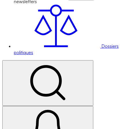
newsletters
Dossiers
politiques