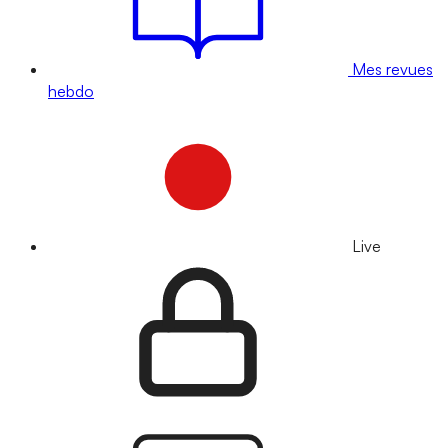
Mes revues
hebdo
Live