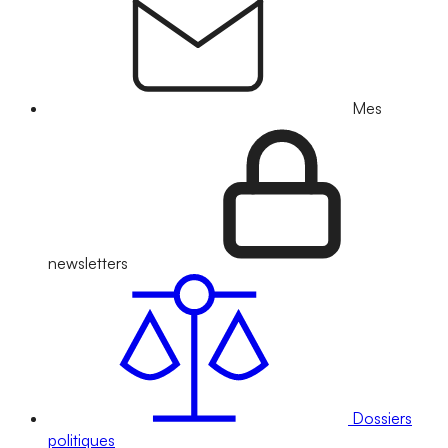
Mes
newsletters
Dossiers
politiques