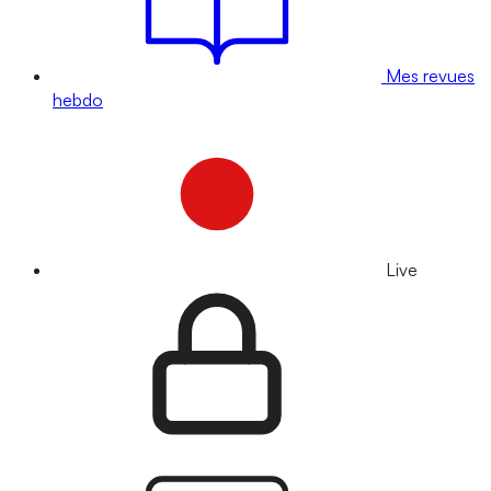
Mes revues
hebdo
Live