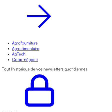
Agrofourniture
Agroalimentaire
AgTech
Coop-négoce
Tout l'historique de vos newsletters quotidiennes