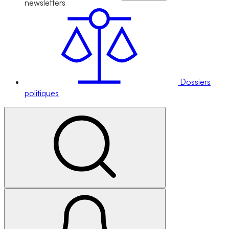
newsletters
Dossiers
politiques