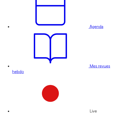
Agenda
Mes revues
hebdo
Live