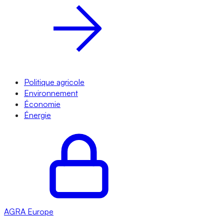
Politique agricole
Environnement
Économie
Énergie
AGRA
Europe