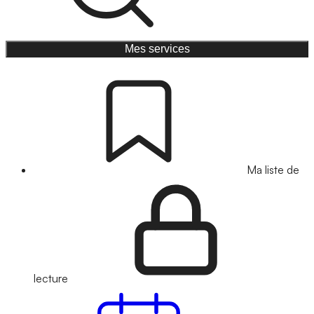
Mes services
Ma liste de
lecture