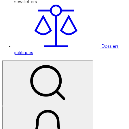
newsletters
Dossiers
politiques