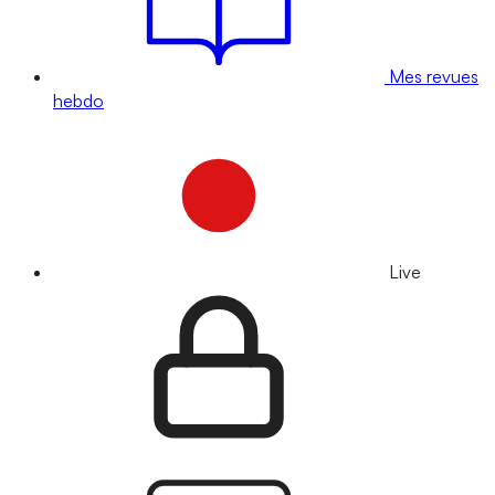
Mes revues
hebdo
Live