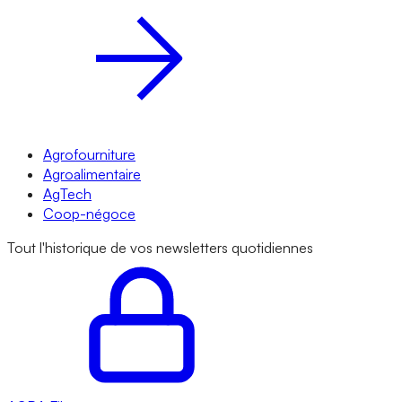
Agrofourniture
Agroalimentaire
AgTech
Coop-négoce
Tout l'historique de vos newsletters quotidiennes