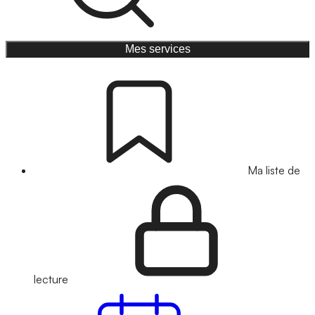
Mes services
Ma liste de
lecture