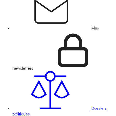
Mes
newsletters
Dossiers
politiques