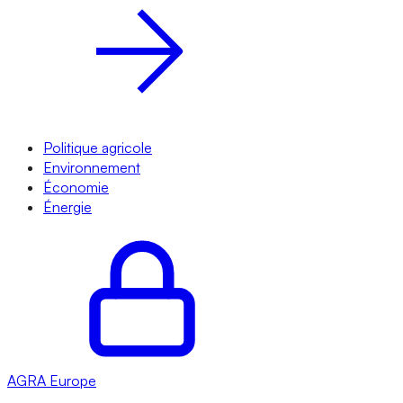
Politique agricole
Environnement
Économie
Énergie
AGRA
Europe