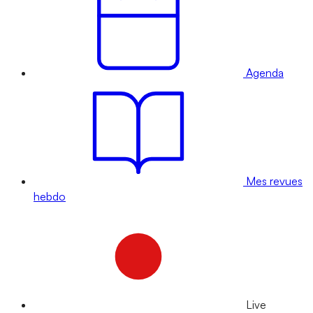
Agenda
Mes revues
hebdo
Live