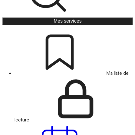
Mes services
Ma liste de
lecture