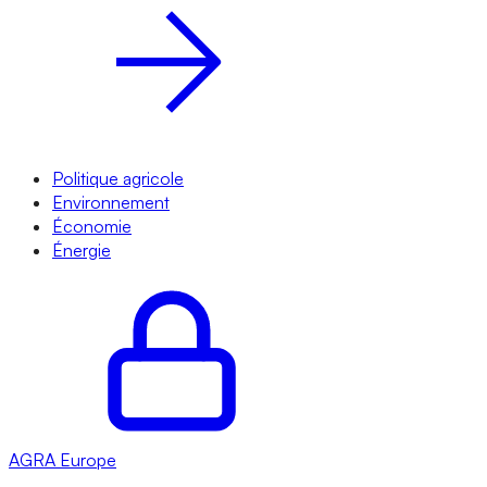
Politique agricole
Environnement
Économie
Énergie
AGRA
Europe