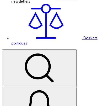
newsletters
Dossiers
politiques