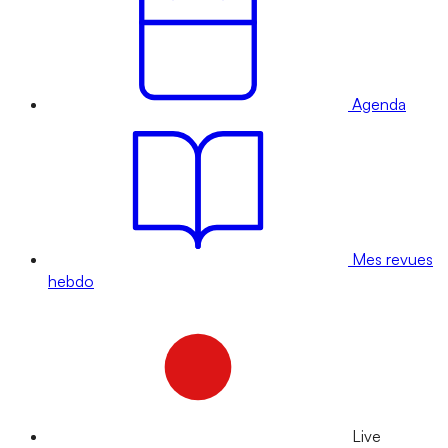
Agenda
Mes revues
hebdo
Live