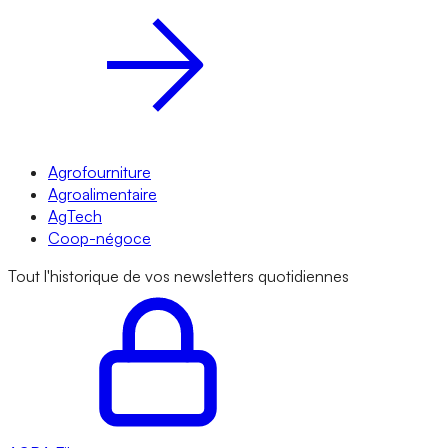
Agrofourniture
Agroalimentaire
AgTech
Coop-négoce
Tout l'historique de vos newsletters quotidiennes