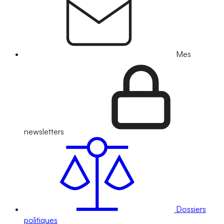
Mes
newsletters
Dossiers
politiques