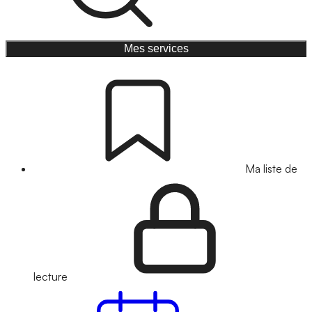
Mes services
Ma liste de
lecture