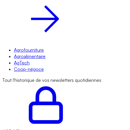
Agrofourniture
Agroalimentaire
AgTech
Coop-négoce
Tout l'historique de vos newsletters quotidiennes