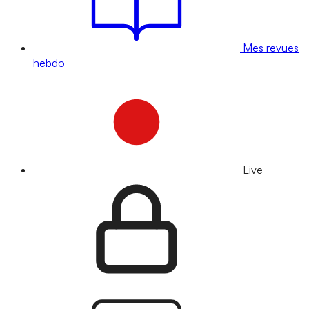
Mes revues
hebdo
Live