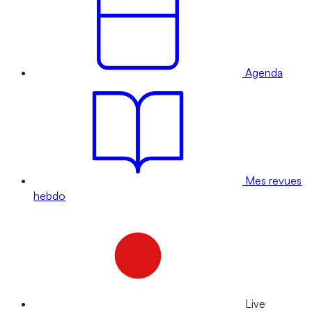
Agenda
Mes revues
hebdo
Live