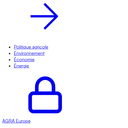
Politique agricole
Environnement
Économie
Énergie
AGRA
Europe