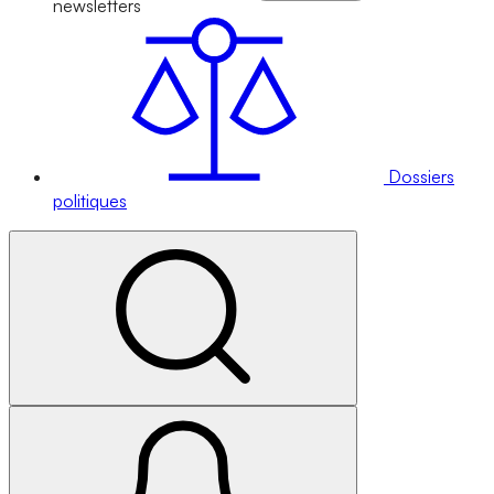
newsletters
Dossiers
politiques