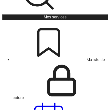
Mes services
Ma liste de
lecture