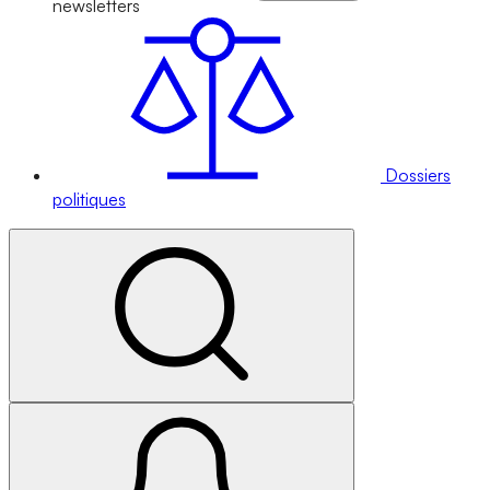
newsletters
Dossiers
politiques