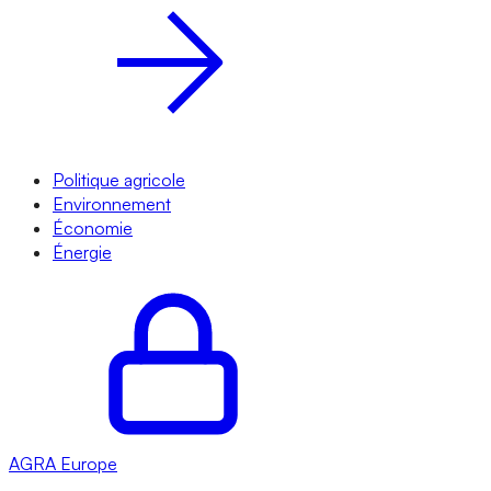
Politique agricole
Environnement
Économie
Énergie
AGRA
Europe