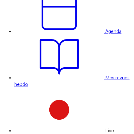
Agenda
Mes revues
hebdo
Live