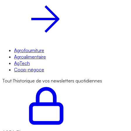
Agrofourniture
Agroalimentaire
AgTech
Coop-négoce
Tout l'historique de vos newsletters quotidiennes