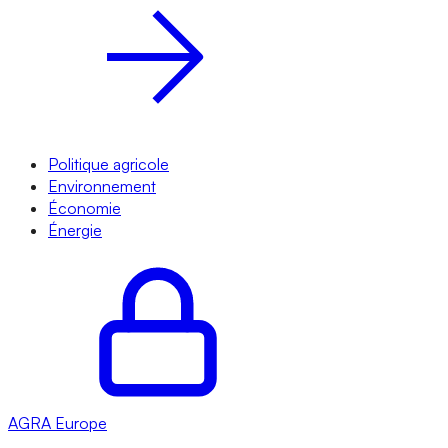
Politique agricole
Environnement
Économie
Énergie
AGRA
Europe