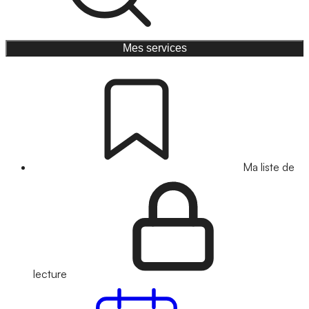
Mes services
Ma liste de
lecture