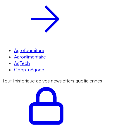
Agrofourniture
Agroalimentaire
AgTech
Coop-négoce
Tout l'historique de vos newsletters quotidiennes