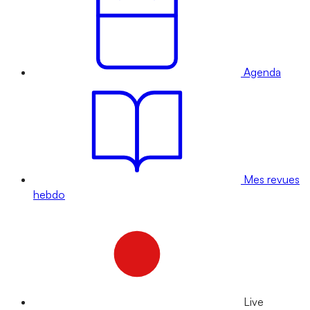
Agenda
Mes revues
hebdo
Live