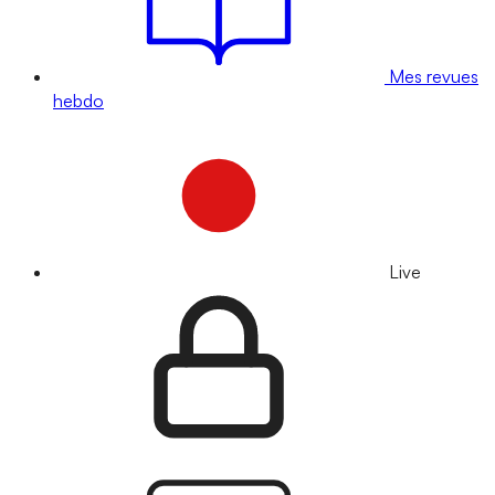
Mes revues
hebdo
Live