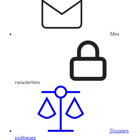
Mes
newsletters
Dossiers
politiques