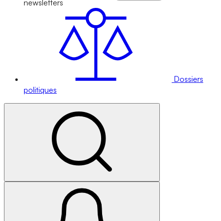
newsletters
Dossiers
politiques