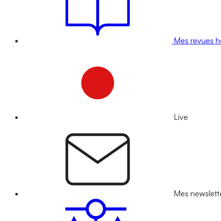
Mes revues 
Live
Mes newslett