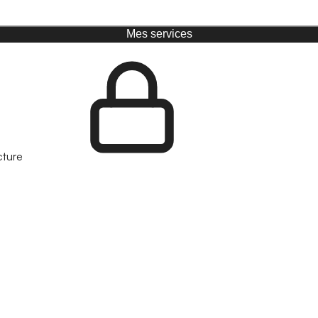
Mes services
cture