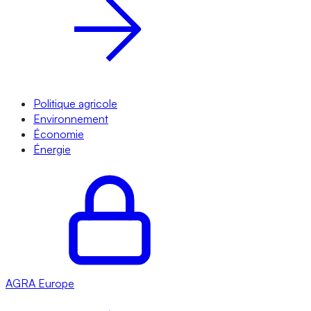
Politique agricole
Environnement
Économie
Énergie
AGRA
Europe