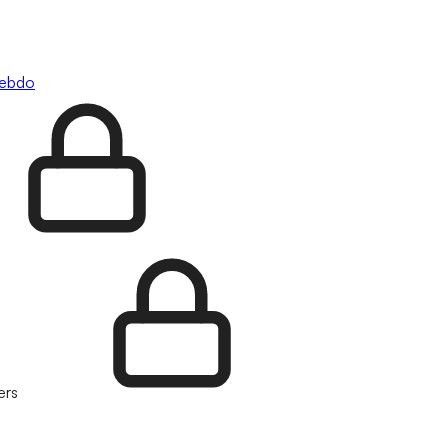
hebdo
ers