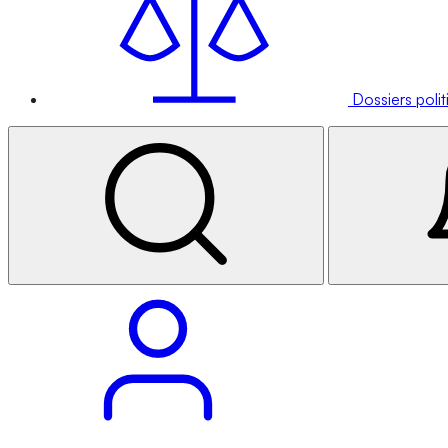
Dossiers poli