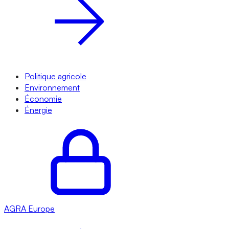
Politique agricole
Environnement
Économie
Énergie
AGRA
Europe