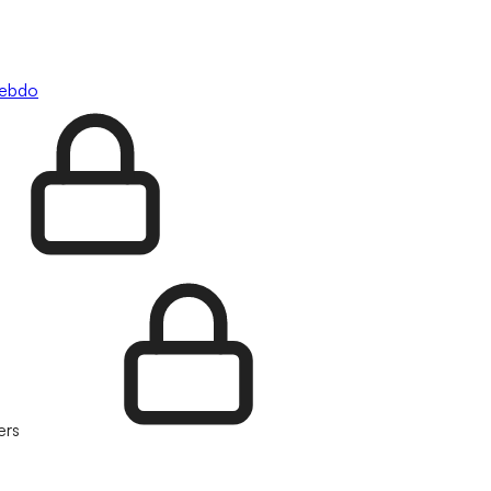
hebdo
ers