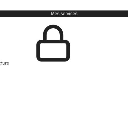
Mes services
cture