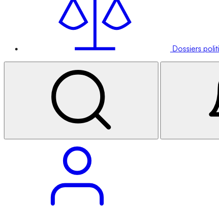
Dossiers poli