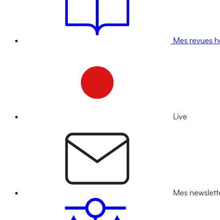
Mes revues 
Live
Mes newslett