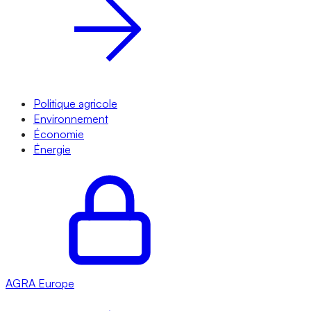
Politique agricole
Environnement
Économie
Énergie
AGRA
Europe