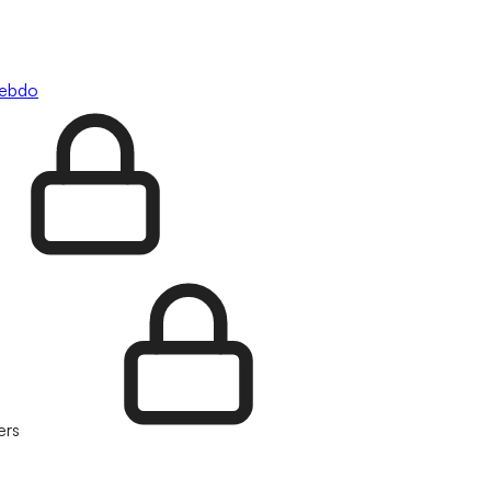
hebdo
ers