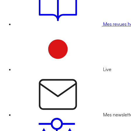
Mes revues 
Live
Mes newslett