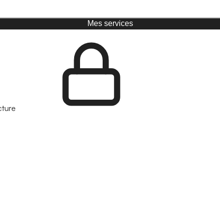
Mes services
cture