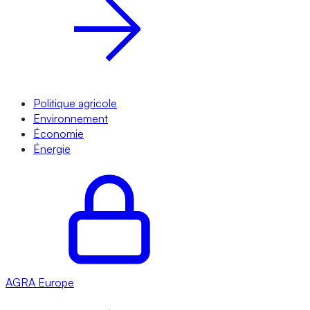
Politique agricole
Environnement
Économie
Énergie
AGRA
Europe