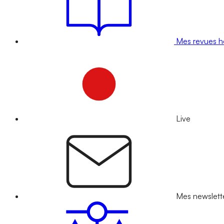
Mes revues 
Live
Mes newslett