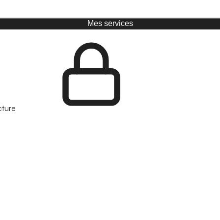
Mes services
cture