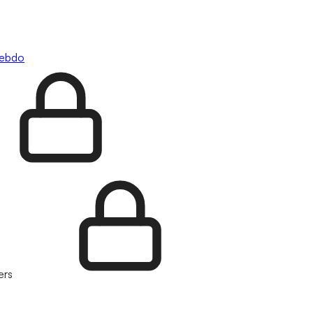
hebdo
ers