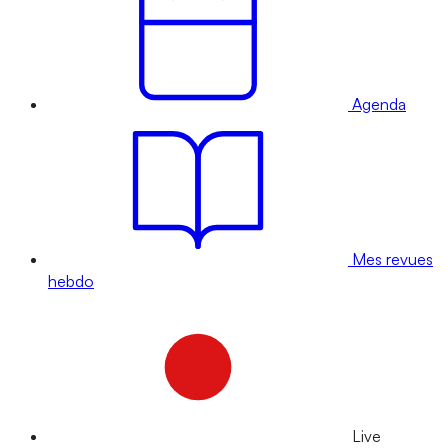
Agenda
Mes revues
hebdo
Live