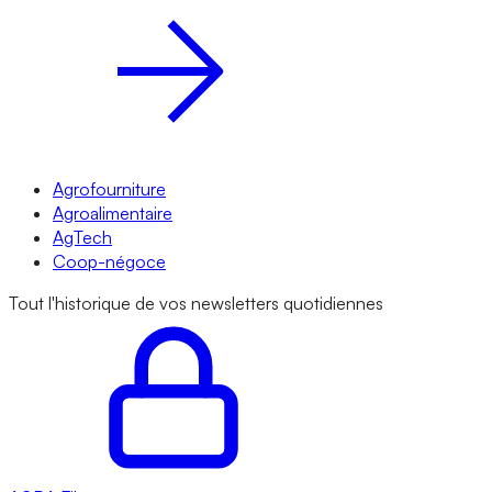
Agrofourniture
Agroalimentaire
AgTech
Coop-négoce
Tout l'historique de vos newsletters quotidiennes