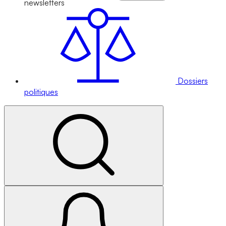
newsletters
Dossiers
politiques