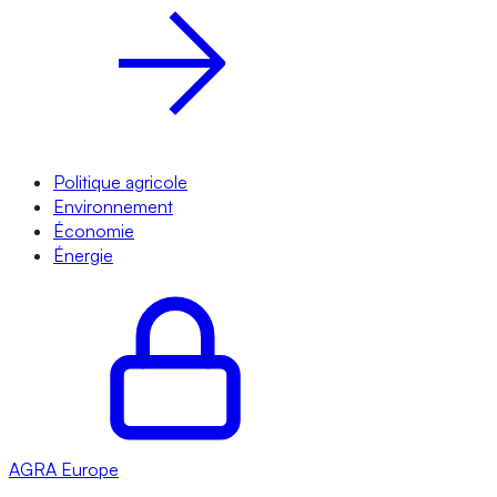
Politique agricole
Environnement
Économie
Énergie
AGRA
Europe