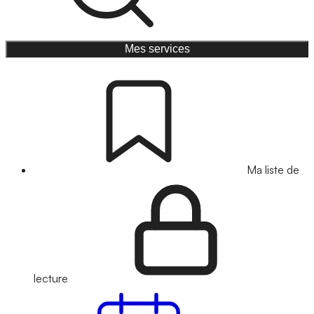
Mes services
Ma liste de
lecture