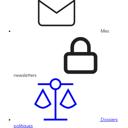
Mes
newsletters
Dossiers
politiques