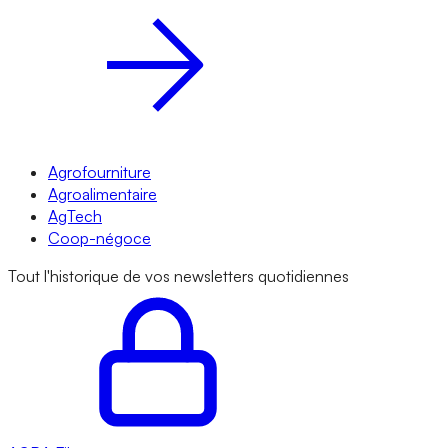
Agrofourniture
Agroalimentaire
AgTech
Coop-négoce
Tout l'historique de vos newsletters quotidiennes