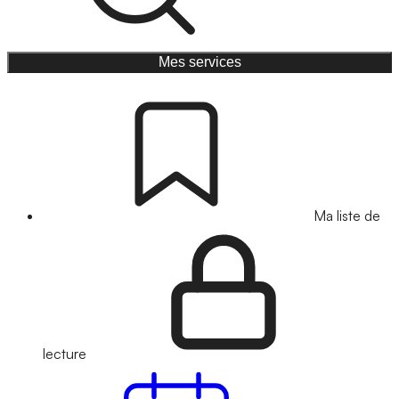
Mes services
Ma liste de
lecture