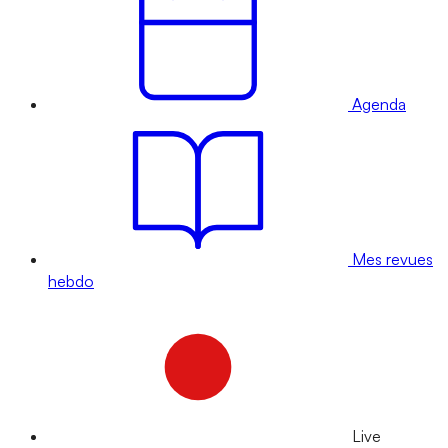
Agenda
Mes revues
hebdo
Live