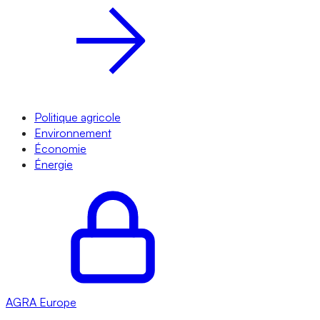
Politique agricole
Environnement
Économie
Énergie
AGRA
Europe