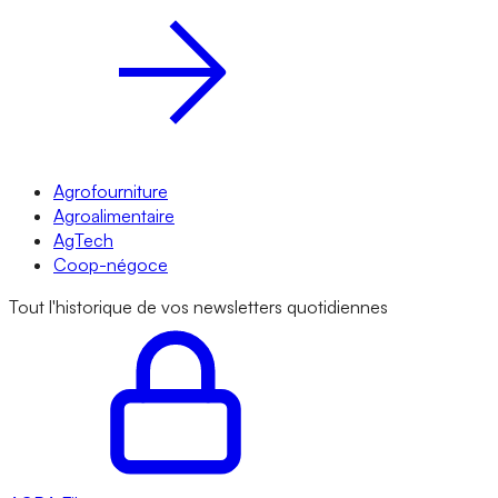
Agrofourniture
Agroalimentaire
AgTech
Coop-négoce
Tout l'historique de vos newsletters quotidiennes