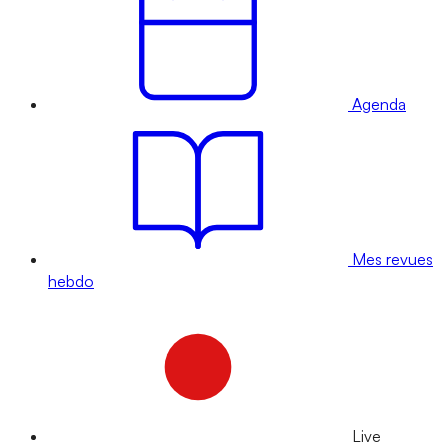
Agenda
Mes revues
hebdo
Live