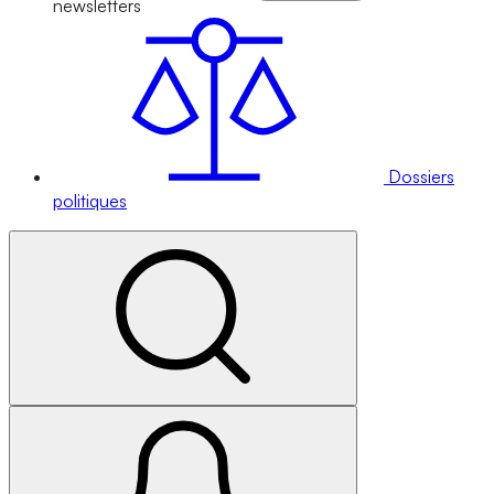
newsletters
Dossiers
politiques