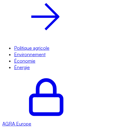
Politique agricole
Environnement
Économie
Énergie
AGRA
Europe