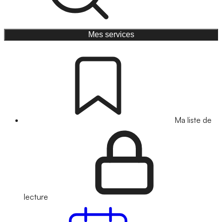
Mes services
Ma liste de
lecture