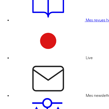
Mes revues 
Live
Mes newslett