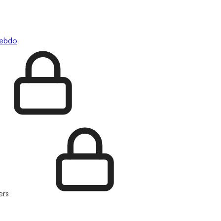
hebdo
ers