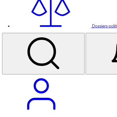
Dossiers poli