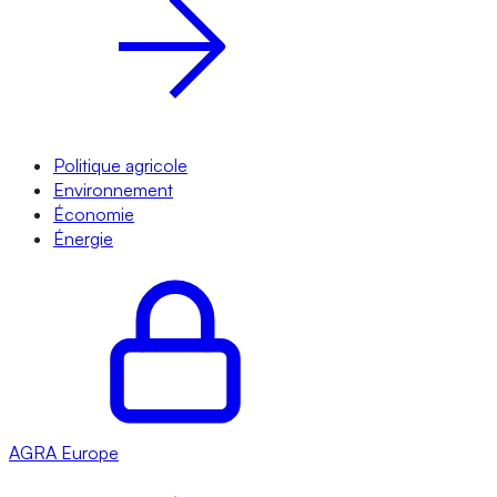
Politique agricole
Environnement
Économie
Énergie
AGRA
Europe