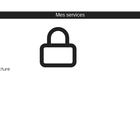
Mes services
cture