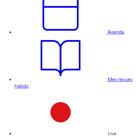
Agenda
Mes revues
hebdo
Live