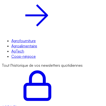
Agrofourniture
Agroalimentaire
AgTech
Coop-négoce
Tout l'historique de vos newsletters quotidiennes