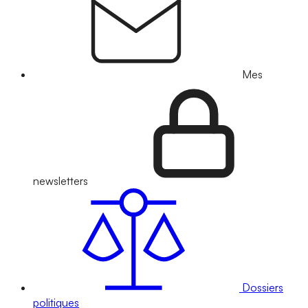
Mes
newsletters
Dossiers
politiques