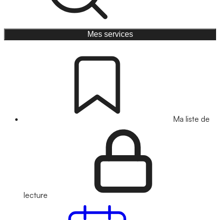
Mes services
Ma liste de
lecture