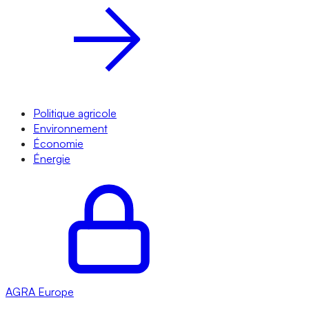
Politique agricole
Environnement
Économie
Énergie
AGRA
Europe