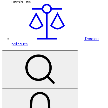
newsletters
Dossiers
politiques