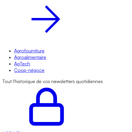
Agrofourniture
Agroalimentaire
AgTech
Coop-négoce
Tout l'historique de vos newsletters quotidiennes