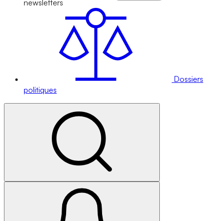
newsletters
Dossiers
politiques