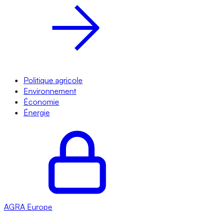
Politique agricole
Environnement
Économie
Énergie
AGRA
Europe