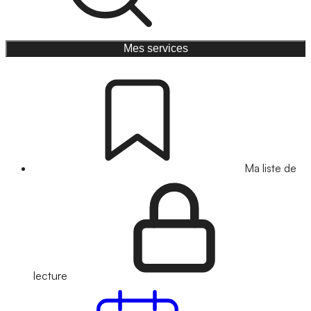
Mes services
Ma liste de
lecture