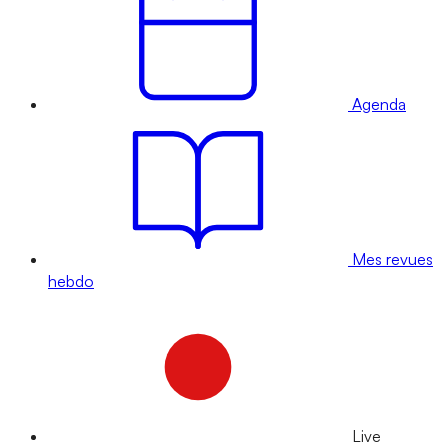
Agenda
Mes revues
hebdo
Live