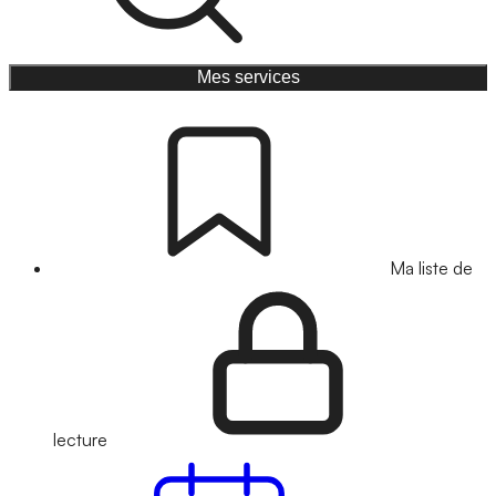
Mes services
Ma liste de
lecture