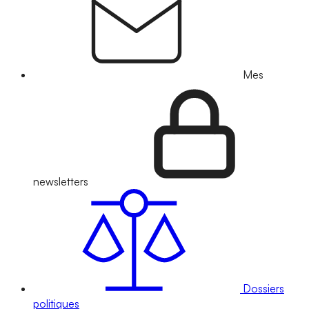
Mes
newsletters
Dossiers
politiques