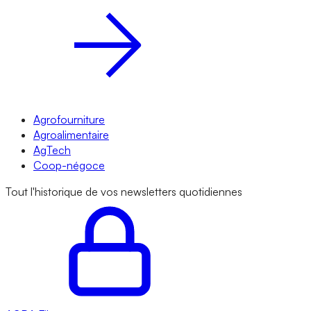
Agrofourniture
Agroalimentaire
AgTech
Coop-négoce
Tout l'historique de vos newsletters quotidiennes