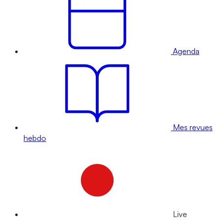
Agenda
Mes revues
hebdo
Live