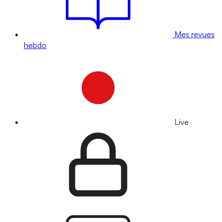
Mes revues
hebdo
Live