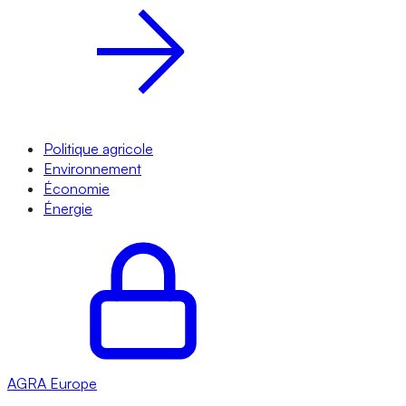
Politique agricole
Environnement
Économie
Énergie
AGRA
Europe