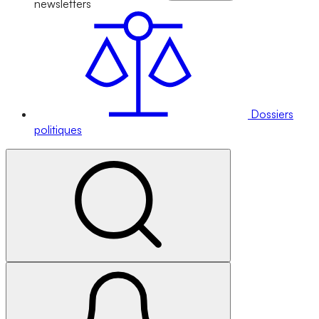
newsletters
Dossiers
politiques