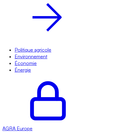
Politique agricole
Environnement
Économie
Énergie
AGRA
Europe