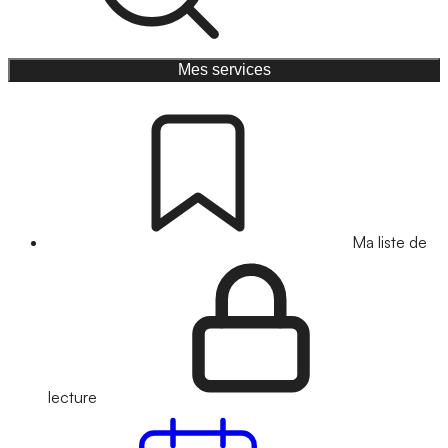
Mes services
Ma liste de
lecture