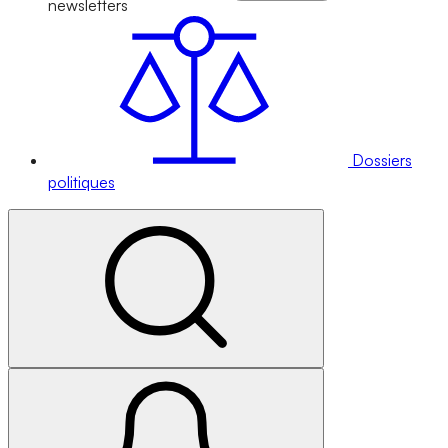
newsletters
Dossiers
politiques