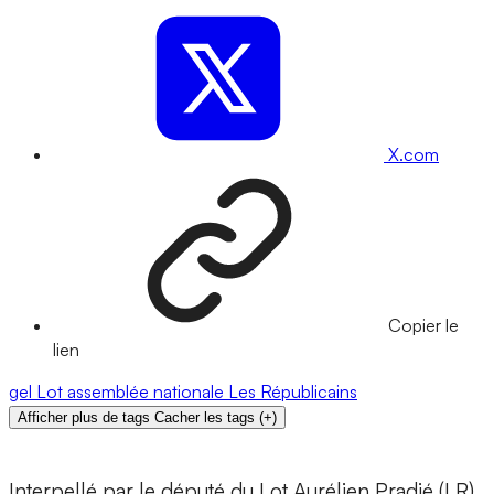
X.com
Copier le
lien
gel
Lot
assemblée nationale
Les Républicains
Afficher plus de tags
Cacher les tags
(
+
)
Interpellé par le député du Lot Aurélien Pradié (LR),