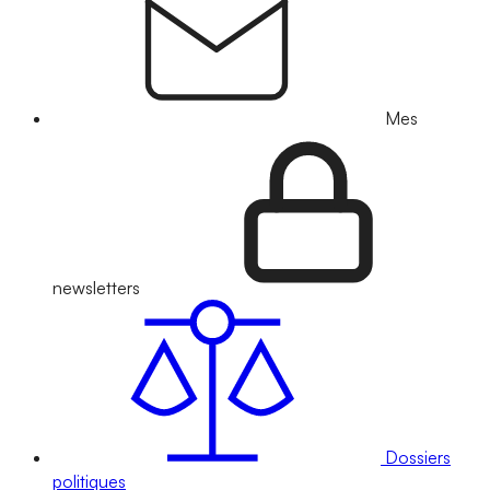
Mes
newsletters
Dossiers
politiques