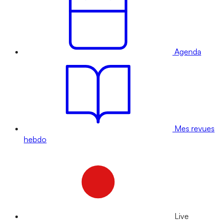
Agenda
Mes revues
hebdo
Live