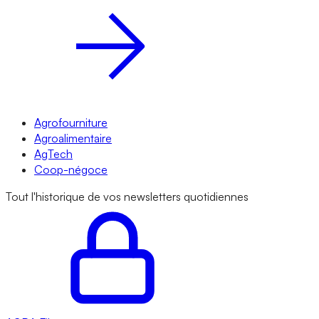
Agrofourniture
Agroalimentaire
AgTech
Coop-négoce
Tout l'historique de vos newsletters quotidiennes