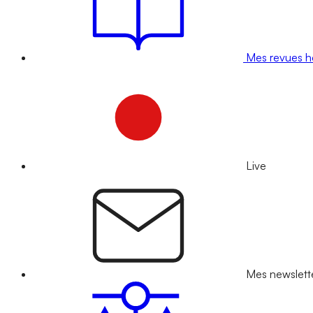
Mes revues 
Live
Mes newslett