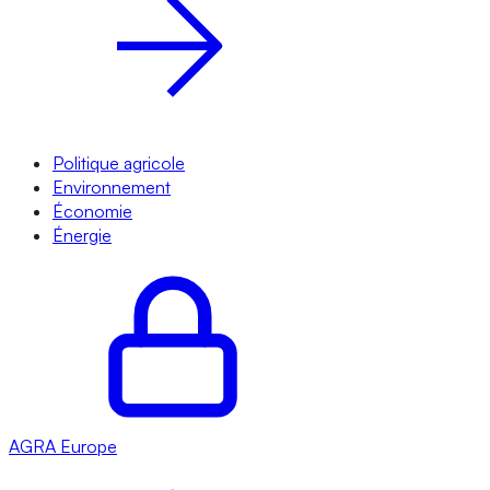
Politique agricole
Environnement
Économie
Énergie
AGRA
Europe