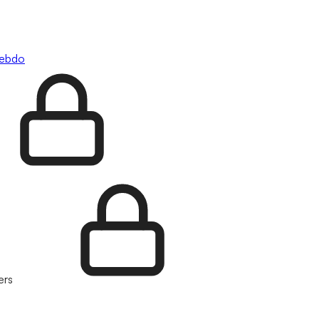
hebdo
ers