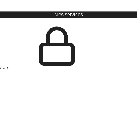
Mes services
cture