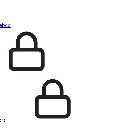
hebdo
ers