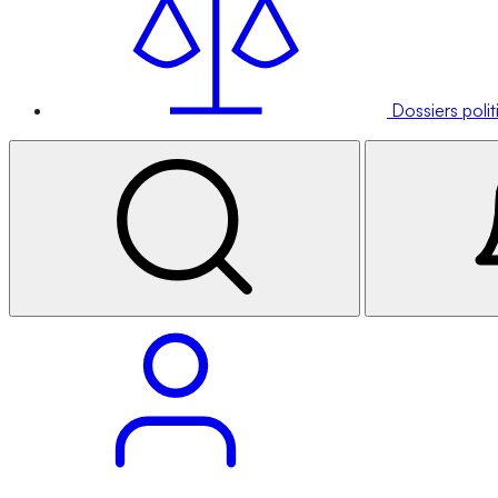
Dossiers poli