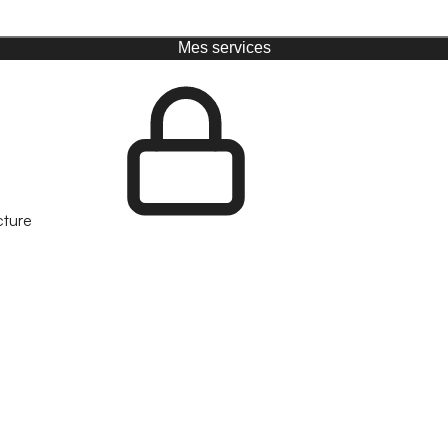
Mes services
cture