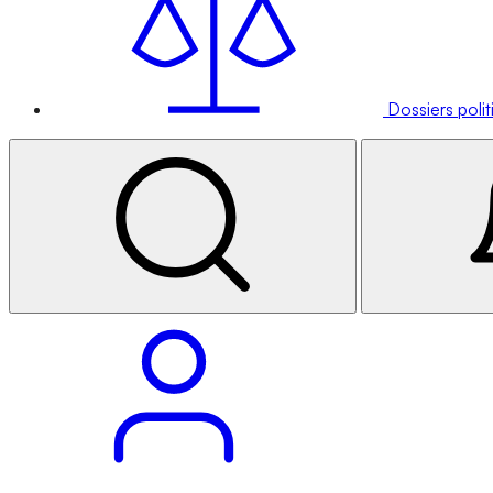
Dossiers poli