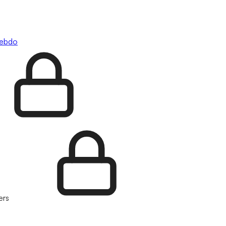
hebdo
ers