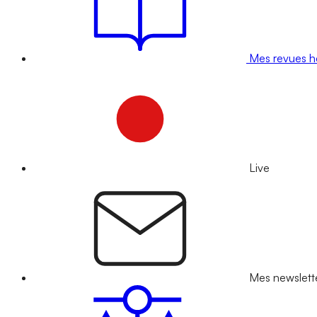
Mes revues 
Live
Mes newslett