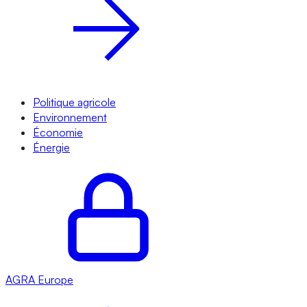
Politique agricole
Environnement
Économie
Énergie
AGRA
Europe