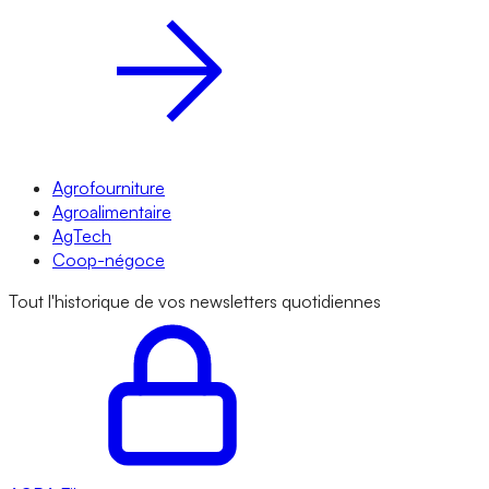
Agrofourniture
Agroalimentaire
AgTech
Coop-négoce
Tout l'historique de vos newsletters quotidiennes