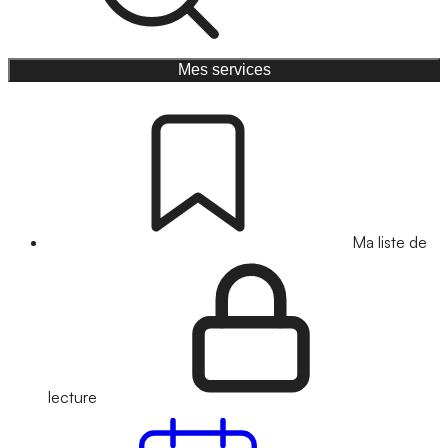
Mes services
Ma liste de
lecture