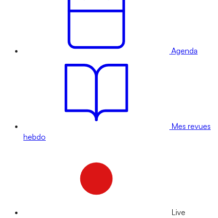
Agenda
Mes revues
hebdo
Live