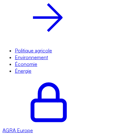
Politique agricole
Environnement
Économie
Énergie
AGRA
Europe