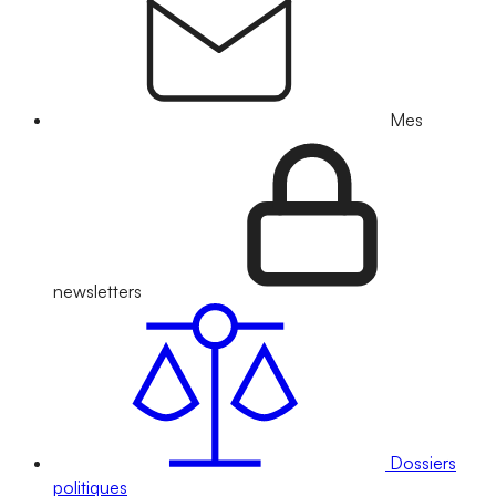
Mes
newsletters
Dossiers
politiques