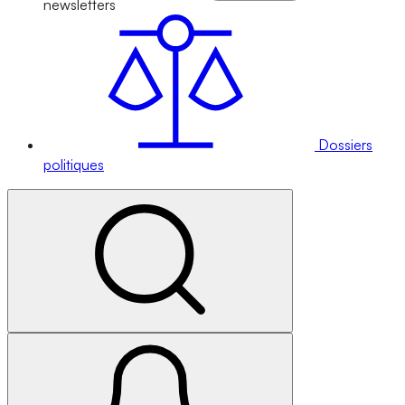
newsletters
Dossiers
politiques