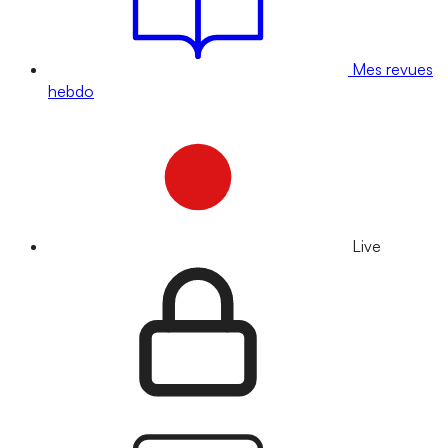
Mes revues
hebdo
Live