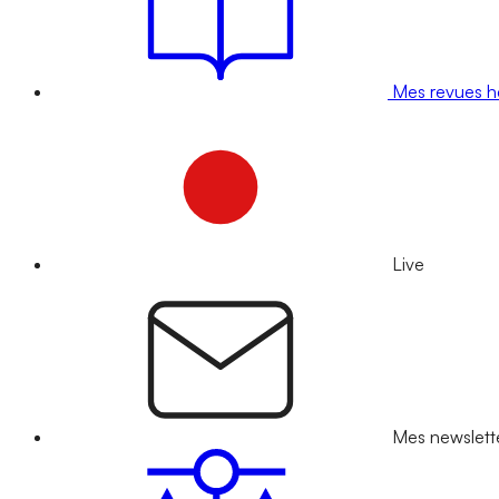
Mes revues 
Live
Mes newslett