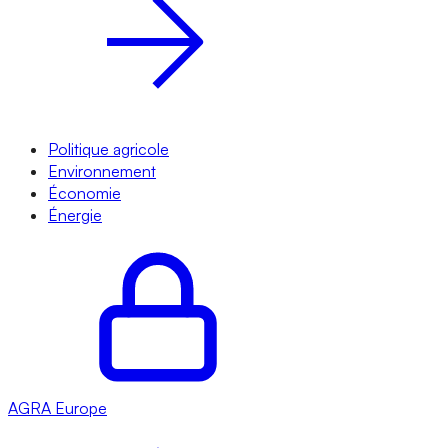
Politique agricole
Environnement
Économie
Énergie
AGRA
Europe