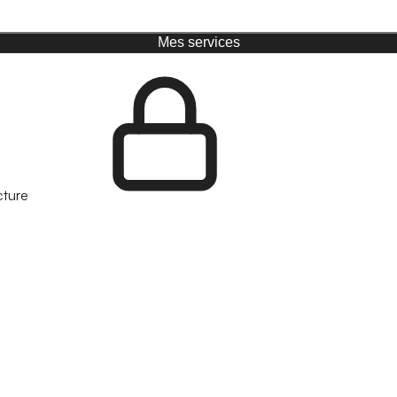
Mes services
cture