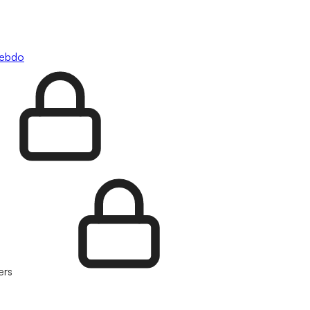
hebdo
ers