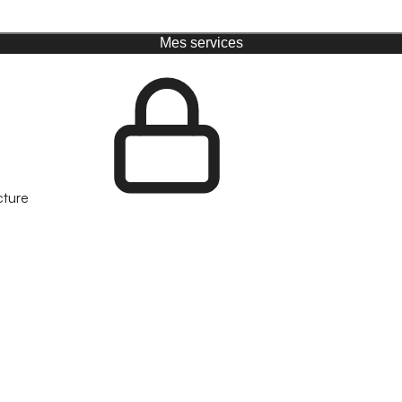
Mes services
cture