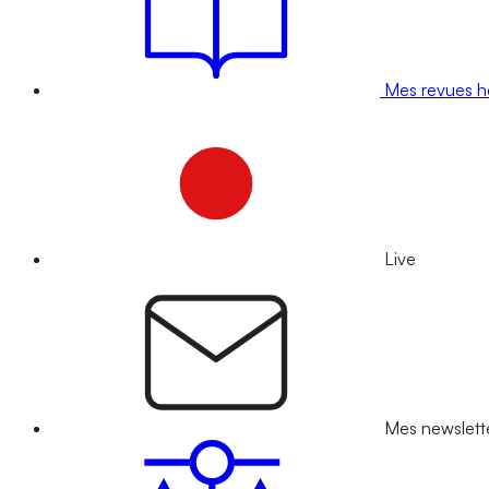
Mes revues 
Live
Mes newslett