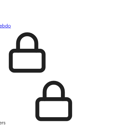
hebdo
ers