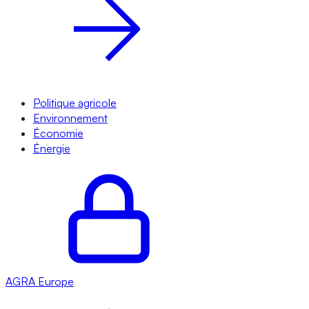
Politique agricole
Environnement
Économie
Énergie
AGRA
Europe