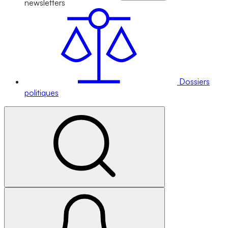
newsletters
Dossiers
politiques