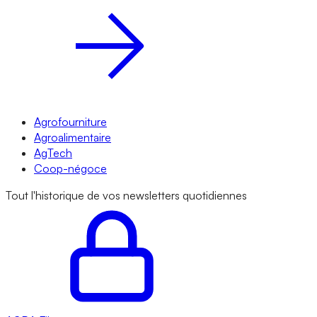
Agrofourniture
Agroalimentaire
AgTech
Coop-négoce
Tout l'historique de vos newsletters quotidiennes