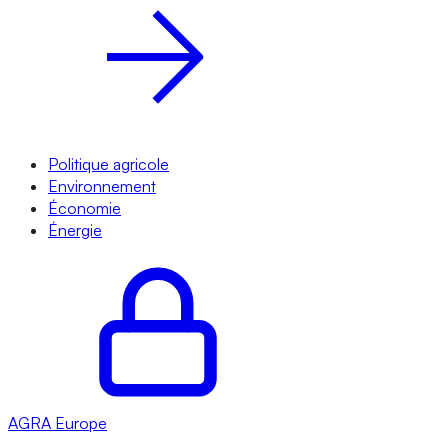
Politique agricole
Environnement
Économie
Énergie
AGRA
Europe