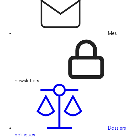
Mes
newsletters
Dossiers
politiques