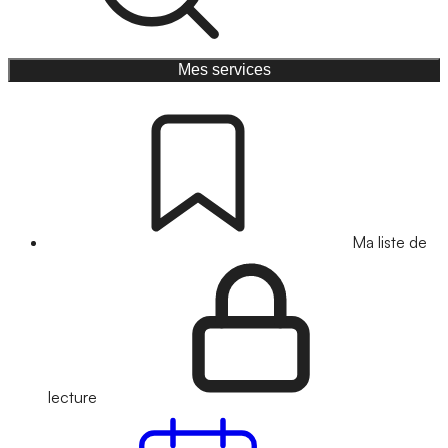
Mes services
Ma liste de
lecture