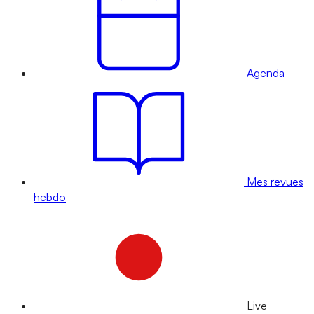
Agenda
Mes revues
hebdo
Live