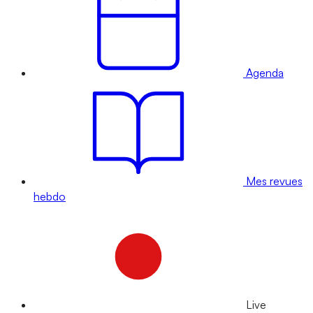
Agenda
Mes revues
hebdo
Live