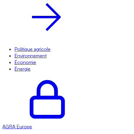
Politique agricole
Environnement
Économie
Énergie
AGRA
Europe