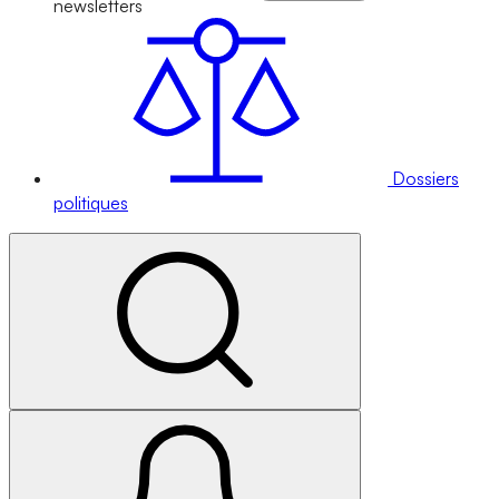
newsletters
Dossiers
politiques