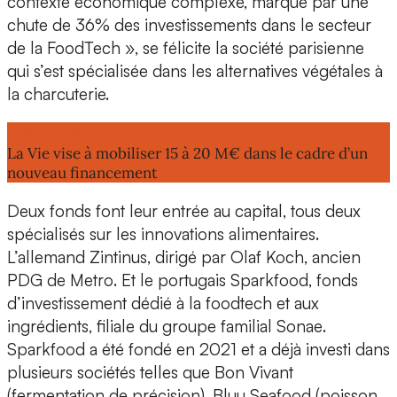
contexte économique complexe, marqué par une
chute de 36% des investissements dans le secteur
de la FoodTech », se félicite la société parisienne
qui s’est spécialisée dans les alternatives végétales à
la charcuterie.
Lire aussi :
La Vie vise à mobiliser 15 à 20 M€ dans le cadre d’un
nouveau financement
Deux fonds font leur entrée au capital, tous deux
spécialisés sur les innovations alimentaires.
L’allemand
Zintinus
, dirigé par
Olaf Koch
, ancien
PDG de
Metro
. Et le portugais
Sparkfood
, fonds
d’investissement dédié à la foodtech et aux
ingrédients, filiale du groupe familial
Sonae
.
Sparkfood a été fondé en 2021 et a déjà investi dans
plusieurs sociétés telles que
Bon Vivant
(fermentation de précision),
Bluu Seafood
(poisson