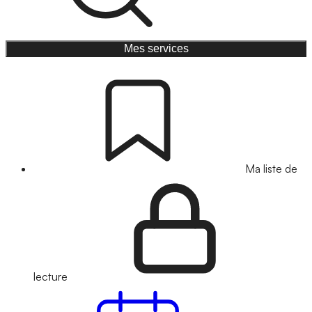
Mes services
Ma liste de
lecture