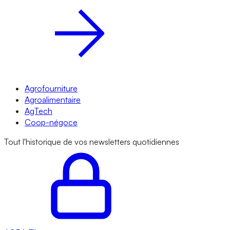
Agrofourniture
Agroalimentaire
AgTech
Coop-négoce
Tout l'historique de vos newsletters quotidiennes