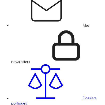
Mes
newsletters
Dossiers
politiques