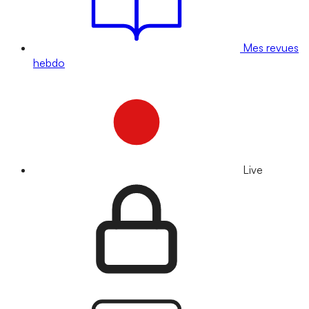
Mes revues
hebdo
Live