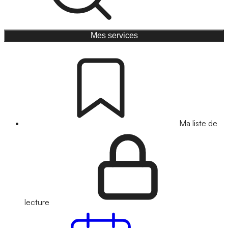
Mes services
Ma liste de
lecture