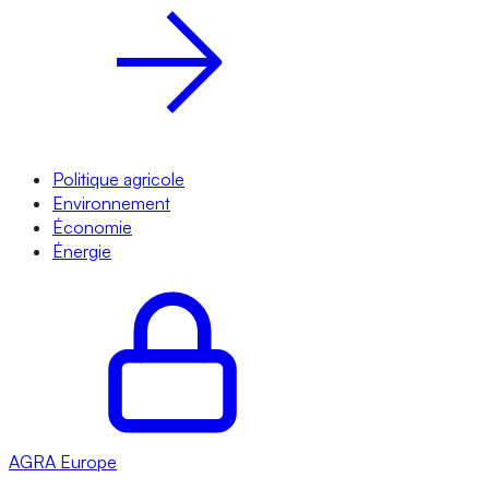
Politique agricole
Environnement
Économie
Énergie
AGRA
Europe