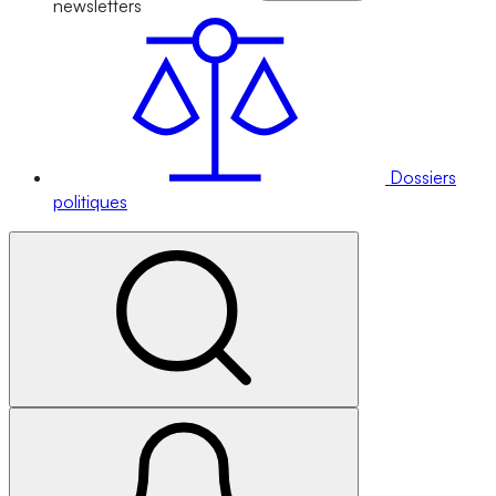
newsletters
Dossiers
politiques