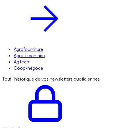
Agrofourniture
Agroalimentaire
AgTech
Coop-négoce
Tout l'historique de vos newsletters quotidiennes