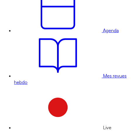
Agenda
Mes revues
hebdo
Live