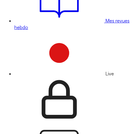
Mes revues
hebdo
Live