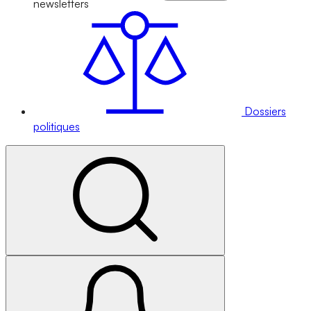
newsletters
Dossiers
politiques