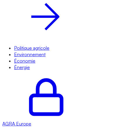
Politique agricole
Environnement
Économie
Énergie
AGRA
Europe