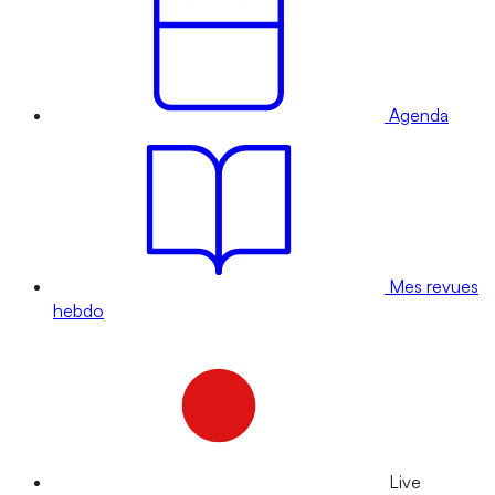
Agenda
Mes revues
hebdo
Live