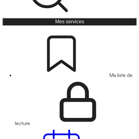
Mes services
Ma liste de
lecture