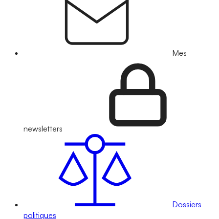
Mes
newsletters
Dossiers
politiques