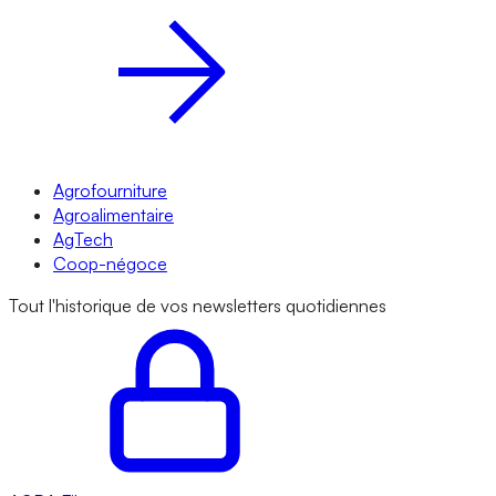
Agrofourniture
Agroalimentaire
AgTech
Coop-négoce
Tout l'historique de vos newsletters quotidiennes