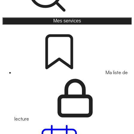
Mes services
Ma liste de
lecture