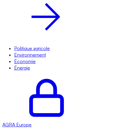
Politique agricole
Environnement
Économie
Énergie
AGRA
Europe