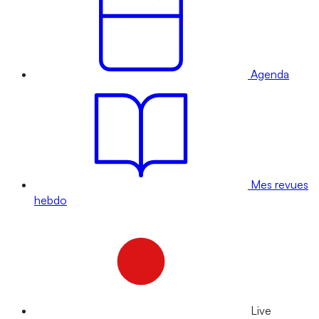
Agenda
Mes revues
hebdo
Live