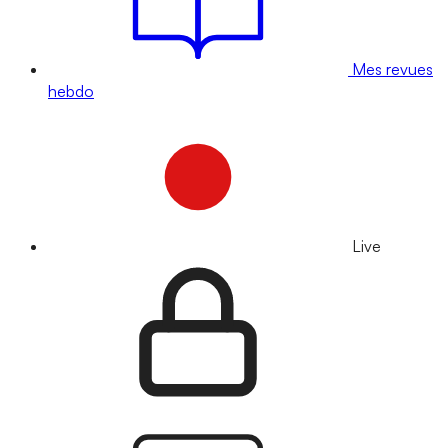
Mes revues
hebdo
Live