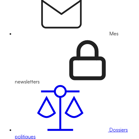
Mes
newsletters
Dossiers
politiques