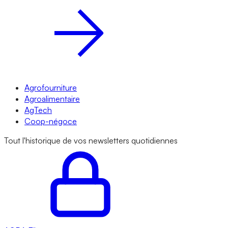
Agrofourniture
Agroalimentaire
AgTech
Coop-négoce
Tout l'historique de vos newsletters quotidiennes