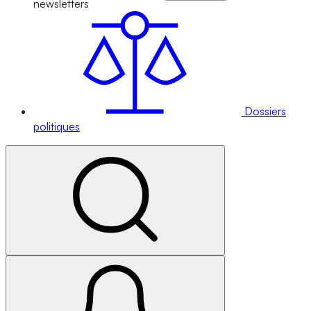
newsletters
Dossiers
politiques