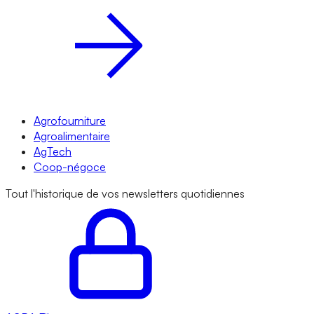
Agrofourniture
Agroalimentaire
AgTech
Coop-négoce
Tout l'historique de vos newsletters quotidiennes