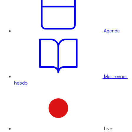
Agenda
Mes revues
hebdo
Live