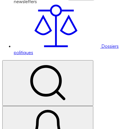
newsletters
Dossiers
politiques