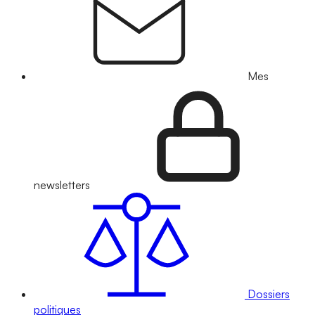
Mes
newsletters
Dossiers
politiques