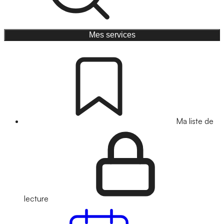
Mes services
Ma liste de
lecture