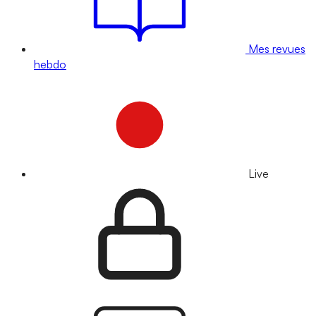
Mes revues
hebdo
Live