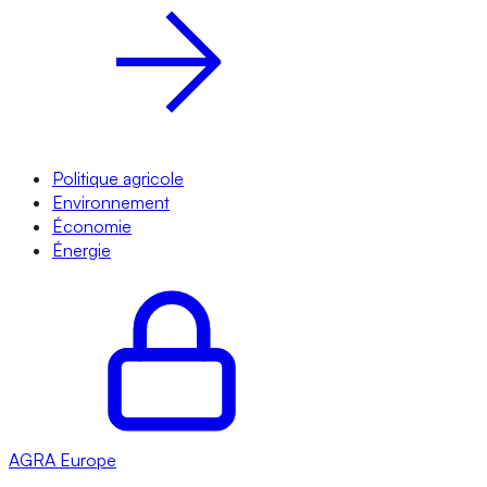
Politique agricole
Environnement
Économie
Énergie
AGRA
Europe