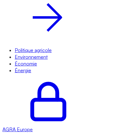
Politique agricole
Environnement
Économie
Énergie
AGRA
Europe