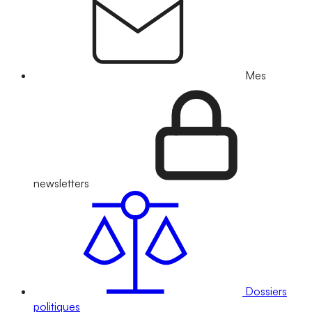
Mes
newsletters
Dossiers
politiques