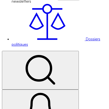
newsletters
Dossiers
politiques