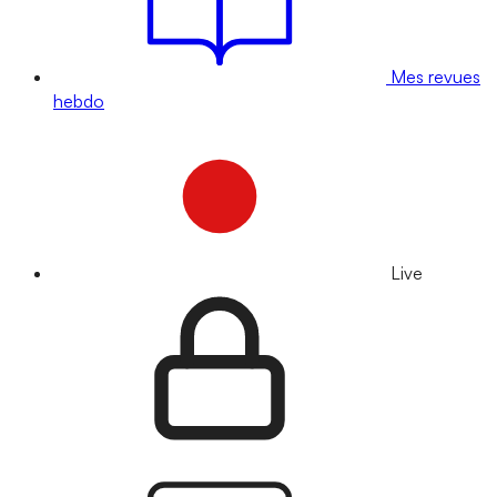
Mes revues
hebdo
Live