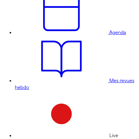
Agenda
Mes revues
hebdo
Live