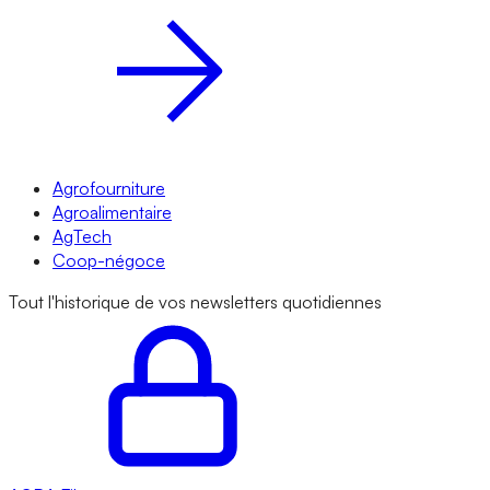
Agrofourniture
Agroalimentaire
AgTech
Coop-négoce
Tout l'historique de vos newsletters quotidiennes