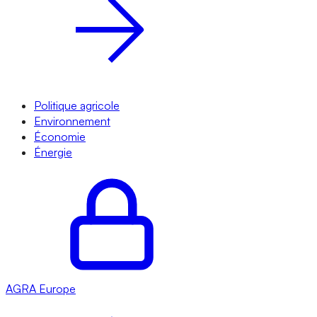
Politique agricole
Environnement
Économie
Énergie
AGRA
Europe