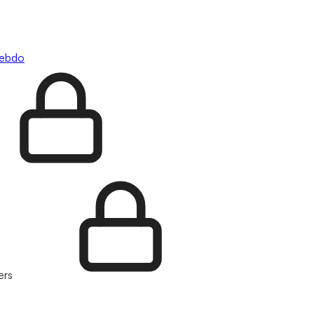
hebdo
ers