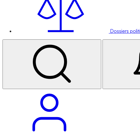
Dossiers poli