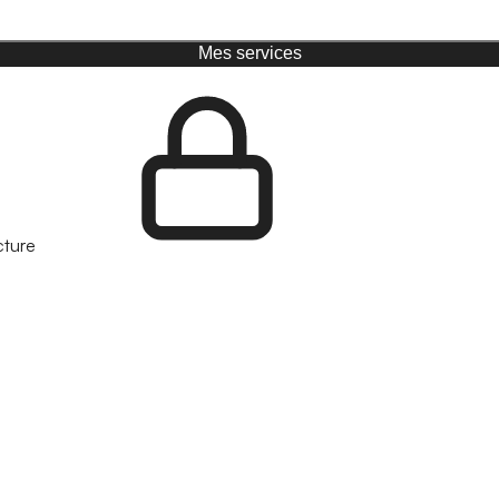
Mes services
cture