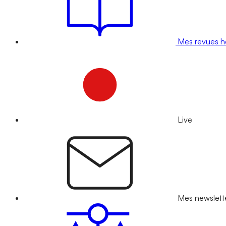
Mes revues 
Live
Mes newslett