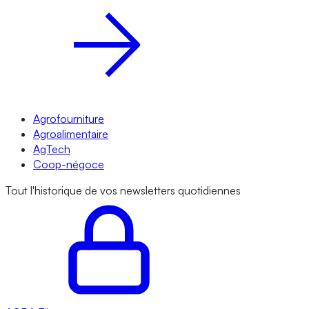
Agrofourniture
Agroalimentaire
AgTech
Coop-négoce
Tout l'historique de vos newsletters quotidiennes