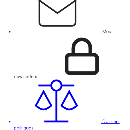
Mes
newsletters
Dossiers
politiques