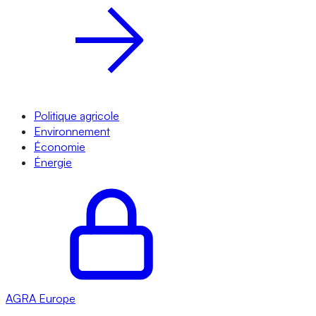
Politique agricole
Environnement
Économie
Énergie
AGRA
Europe