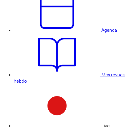
Agenda
Mes revues
hebdo
Live