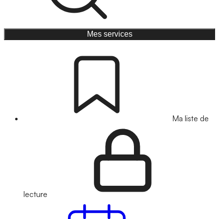
Mes services
Ma liste de
lecture