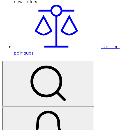
newsletters
Dossiers
politiques