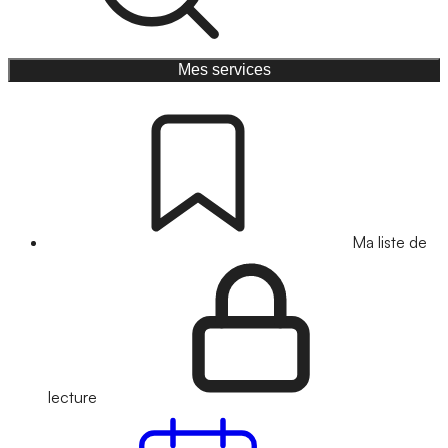
Mes services
Ma liste de
lecture