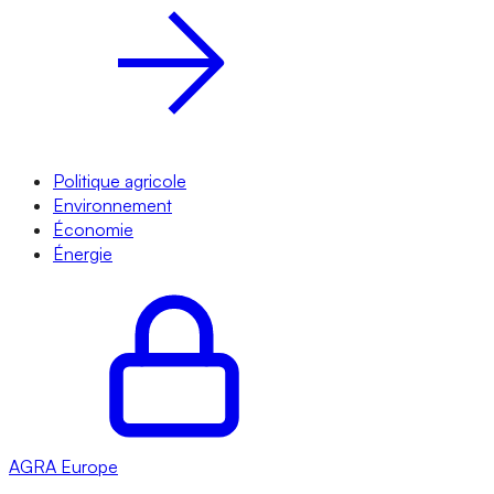
Politique agricole
Environnement
Économie
Énergie
AGRA
Europe