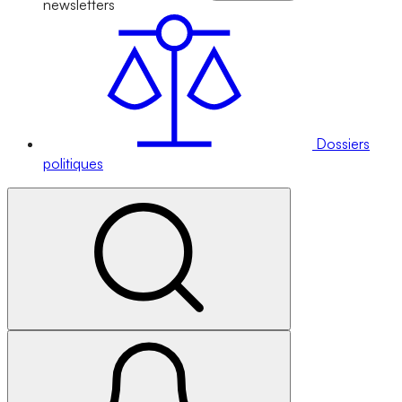
newsletters
Dossiers
politiques