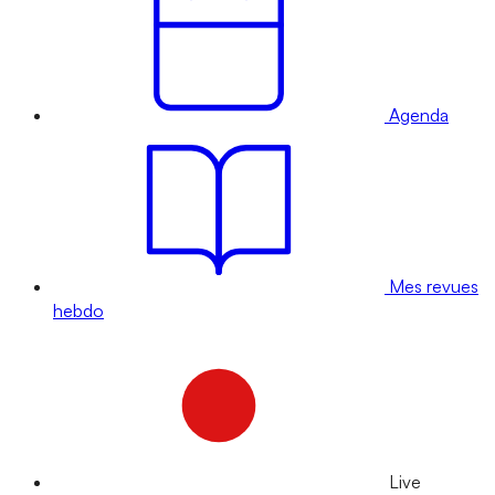
Agenda
Mes revues
hebdo
Live