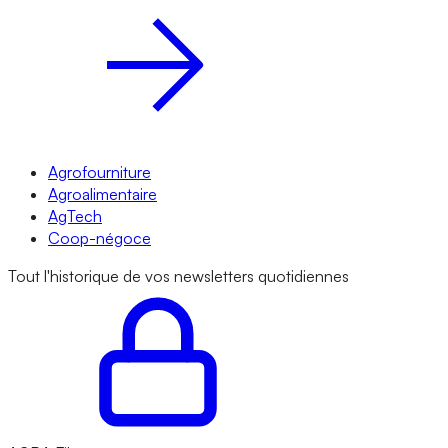
Agrofourniture
Agroalimentaire
AgTech
Coop-négoce
Tout l'historique de vos newsletters quotidiennes